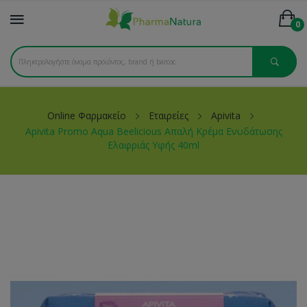
0
Online Φαρμακείο
Εταιρείες
Apivita
Apivita Promo Aqua Beelicious Απαλή Κρέμα Ενυδάτωσης
Ελαφριάς Υφής 40ml