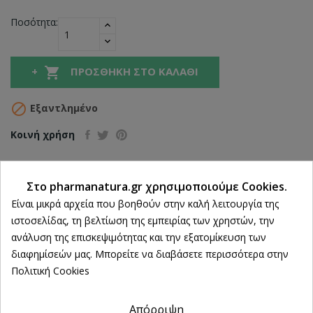
Ποσότητα:

ΠΡΟΣΘΉΚΗ ΣΤΟ ΚΑΛΆΘΙ

Εξαντλημένο
Κοινή χρήση
Στο pharmanatura.gr χρησιμοποιούμε Cookies.
Δωρεάν Αποστολή άνω των 39€
Ρυθμίσεις cookies
Είναι μικρά αρχεία που βοηθούν στην καλή λειτουργία της
ΔΩΡΕΑΝ Αντικαταβολή
ιστοσελίδας, τη βελτίωση της εμπειρίας των χρηστών, την
ανάλυση της επισκεψιμότητας και την εξατομίκευση των
100% Επιστροφή χρημάτων
διαφημίσεών μας. Μπορείτε να διαβάσετε περισσότερα στην
εντός 14 ημερών
Πολιτική Cookies
Άμεση Παραλαβή
από 2 Φυσικά Καταστήματα
Απόρριψη