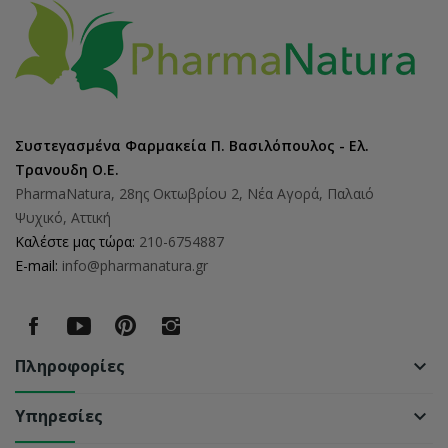
Συστεγασμένα Φαρμακεία Π. Βασιλόπουλος - Ελ.
Τρανουδη Ο.Ε.
PharmaNatura, 28ης Οκτωβρίου 2, Νέα Αγορά, Παλαιό
Ψυχικό, Αττική
Καλέστε μας τώρα:
210-6754887
E-mail:
info@pharmanatura.gr
Πληροφορίες
keyboard_arrow_down
Υπηρεσίες
keyboard_arrow_down