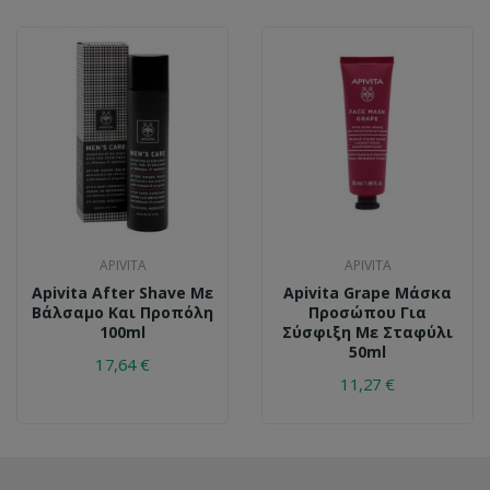
APIVITA
APIVITA
Apivita After Shave Με
Apivita Grape Μάσκα
Βάλσαμο Και Προπόλη
Προσώπου Για
100ml
Σύσφιξη Με Σταφύλι
50ml
17,64 €
11,27 €