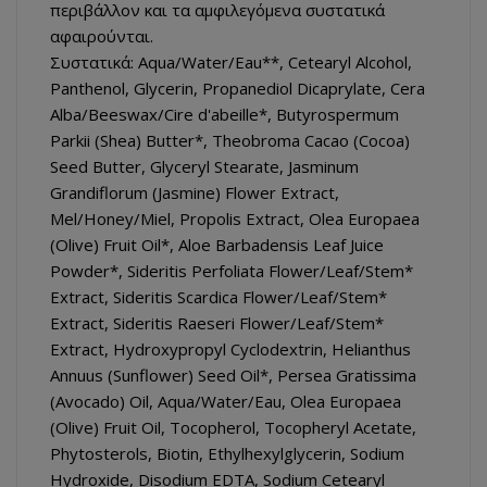
περιβάλλον και τα αμφιλεγόμενα συστατικά
αφαιρούνται.
Συστατικά: Aqua/Water/Eau**, Cetearyl Alcohol,
Panthenol, Glycerin, Propanediol Dicaprylate, Cera
Alba/Beeswax/Cire d'abeille*, Butyrospermum
Parkii (Shea) Butter*, Theobroma Cacao (Cocoa)
Seed Butter, Glyceryl Stearate, Jasminum
Grandiflorum (Jasmine) Flower Extract,
Mel/Honey/Miel, Propolis Extract, Olea Europaea
(Olive) Fruit Oil*, Aloe Barbadensis Leaf Juice
Powder*, Sideritis Perfoliata Flower/Leaf/Stem*
Extract, Sideritis Scardica Flower/Leaf/Stem*
Extract, Sideritis Raeseri Flower/Leaf/Stem*
Extract, Hydroxypropyl Cyclodextrin, Helianthus
Annuus (Sunflower) Seed Oil*, Persea Gratissima
(Avocado) Oil, Aqua/Water/Eau, Olea Europaea
(Olive) Fruit Oil, Tocopherol, Tocopheryl Acetate,
Phytosterols, Biotin, Ethylhexylglycerin, Sodium
Hydroxide, Disodium EDTA, Sodium Cetearyl