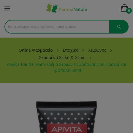
0
Online Φαρμακείο
Εποχικά
Χειμώνας
Σκασμένα Χείλη & Χέρια
Apivita Hand Cream Κρέμα Χεριών Ενυδάτωσης με Γιασεμί και
Πρόπολη 50ml