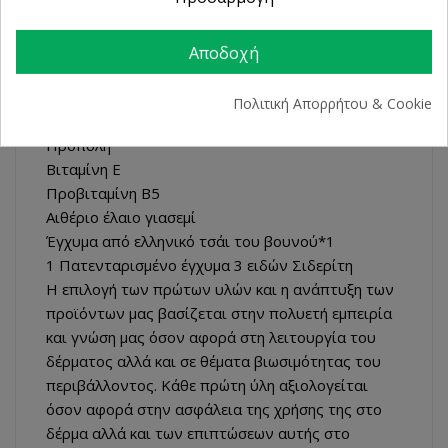
προέλευσης
ΜΕ
Aloevera*
Αποδοχή
Λάδι ελιάς*
Θυμαρίσιο μέλι
Πολιτική Απορρήτου & Cookie
Βούτυρο καριτέ*
Πρόπολη
Βιταμίνη Ε
Προβιταμίνη Β5
Αιθέριο έλαιο γιασεμί
Έγχυμα από ελληνικό τσάι του βουνού*1
1 Πατενταρισμένο έγχυμα 3 ειδών Σιδερίτη
Η επιλογή των πρώτων υλών και η ανάπτυξη των
προϊόντων μας βασίζεται στην πολυετή εμπειρία
και γνώση μας όσον αφορά στη λειτουργία του
δέρματος αλλά και σε θέματα βιωσιμότητας του
περιβάλλοντος. Κάθε πρώτη ύλη αξιολογείται
όσον αφορά στην ασφάλεια της χρήσης της στο
δέρμα αλλά και των επιπτώσεων αυτής στο