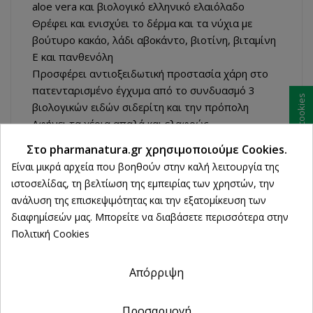
aloe vera και βιολογικό ελληνικό ελαιόλαδο
Θρέφει και ενισχύει το δέρμα και τα νύχια με
βούτυρο κακάο, λάδι αβοκάντο, βιοτίνη, βιταμίνη
E και πανθενόλη
Προσφέρει αντιοξειδωτική προστασία χάρη στο
πατενταρισμένο έγχυμα από το συνδυασμό 3
Ρυθμίσεις cookies
βιολογικών ειδών σιδερίτη και την πρόπολη
Αφήνει τα χέρια απαλά και ελαφρώς
αρωματισμένα με θυμαρίσιο μέλι και αιθέριο έλαιο
Στο pharmanatura.gr χρησιμοποιούμε Cookies.
γιασεμί
Είναι μικρά αρχεία που βοηθούν στην καλή λειτουργία της
Έχει ανάλαφρη υφή που απορροφάται εύκολα
ιστοσελίδας, τη βελτίωση της εμπειρίας των χρηστών, την
χωρίς να αφήνει ίχνη λιπαρότητας
ανάλυση της επισκεψιμότητας και την εξατομίκευση των
Το νερό έχει αντικατασταθεί από ένα έγχυμα
διαφημίσεών μας. Μπορείτε να διαβάσετε περισσότερα στην
Ελληνικού βιολογικού τσαγιού του βουνού με
Πολιτική Cookies
αντιοξειδωτική δράση.
Συστατικά
Απόρριψη
Η Ενυδατική Κρέμα Χεριών Ελαφριάς Υφής έχει
πλούσια σύνθεση και 99% συστατικά φυσικής
Προσαρμογή