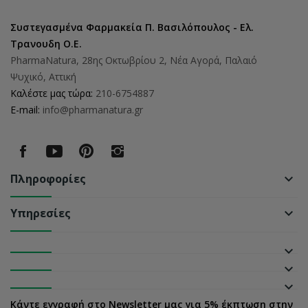
Συστεγασμένα Φαρμακεία Π. Βασιλόπουλος - Ελ.
Τρανουδη Ο.Ε.
PharmaNatura, 28ης Οκτωβρίου 2, Νέα Αγορά, Παλαιό
Ψυχικό, Αττική
Καλέστε μας τώρα:
210-6754887
E-mail:
info@pharmanatura.gr
Πληροφορίες
keyboard_arrow_down
Υπηρεσίες
keyboard_arrow_down
keyboard_arrow_down
keyboard_arrow_down
keyboard_arrow_down
Κάντε εγγραφή στο Newsletter μας για 5% έκπτωση στην