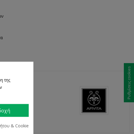
ων
τα
Ρυθμίσεις cookies
η της
ων
δοχή
ρήτου & Cookie