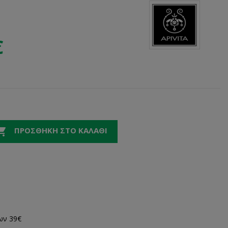
€

ΠΡΟΣΘΉΚΗ ΣΤΟ ΚΑΛΆΘΙ
ων 39€