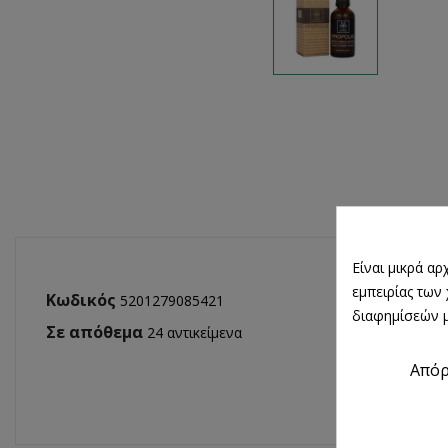
Είναι μικρά α
εμπειρίας των
Κωδικός
5201279085421
διαφημίσεών μ
Σε απόθεμα
24 αντικείμενα
Από