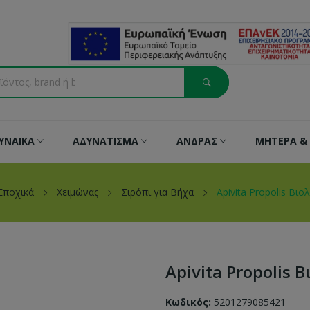
ΥΝΑΙΚΑ
ΑΔΥΝΑΤΙΣΜΑ
ΑΝΔΡΑΣ
ΜΗΤΕΡΑ & 
Εποχικά
Χειμώνας
Σιρόπι για Βήχα
Apivita Propolis Βι
Apivita Propolis 
Κωδικός:
5201279085421