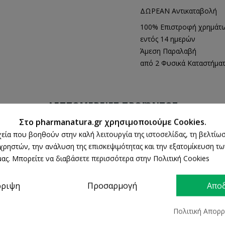
ΔΩΡΕΑΝ Αντικαταβολή
100% Επιστροφή χρημάτ
εντός 14 ημερών
Άμεση Παραλαβή
από 2 Φυσικά Καταστήμα
ΛΕΠΤΟΜΈΡΕΙΕΣ ΠΡΟΪΌΝΤΟΣ
Στο pharmanatura.gr χρησιμοποιούμε Cookies.
ρχεία που βοηθούν στην καλή λειτουργία της ιστοσελίδας, τη βελτίωσ
 χρηστών, την ανάλυση της επισκεψιμότητας και την εξατομίκευση τ
ας. Μπορείτε να διαβάσετε περισσότερα στην Πολιτική Cookies
ρριψη
Προσαρμογή
Απο
Πολιτική Απορ