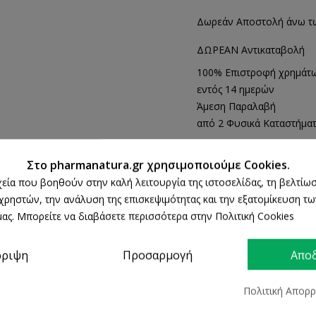
Δωρεάν Αποστολή άνω τ
ΔΩΡΕΑΝ Αντικαταβολή
100% Επιστροφή χρημάτ
εντός 14 ημερών
Άμεση Παραλαβή
από 2 Φυσικά Καταστήμα
Στο pharmanatura.gr χρησιμοποιούμε Cookies.
ΠΕΡΙΓΡΑΦΉ
ΛΕΠΤΟΜΈΡΕΙΕΣ ΠΡΟΪΌΝΤΟΣ
ρχεία που βοηθούν στην καλή λειτουργία της ιστοσελίδας, τη βελτίωσ
 χρηστών, την ανάλυση της επισκεψιμότητας και την εξατομίκευση τ
ας. Μπορείτε να διαβάσετε περισσότερα στην Πολιτική Cookies
εση ενυδάτωση στα ξηρά χέρια και τα βοηθά να βελτιώσουν την
ρριψη
Προσαρμογή
Απο
ν.
Πολιτική Απορ