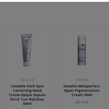
CAUDALIE
DARPHIN
Caudalie Dark Spot
Darphin Melaperfect
Correcting Hand
Hyper Pigmentation
Cream Κρέμα Χεριών
Cream 30ml
Κατά Των Κηλίδων
43,19 €
50ml