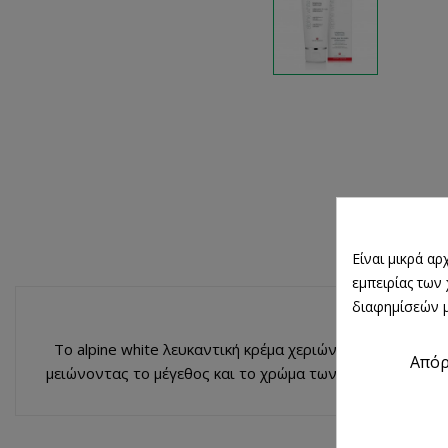
Είναι μικρά α
εμπειρίας των
διαφημίσεών μ
Το alpine white λευκαντική κρέμα χεριών προσφέρει άμ
Από
μειώνοντας το μέγεθος και το χρώμα των ορατών κηλίδω