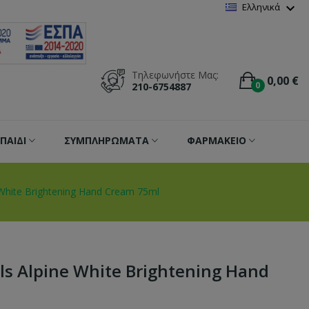
Wishlist
(
0
)
expand_more
Ελληνικά
Τηλεφωνήστε Μας:
0,00 €
0
210-6754887
ΠΑΙΔΙ
ΣΥΜΠΛΗΡΩΜΑΤΑ
ΦΑΡΜΑΚΕΙΟ
 White Brightening Hand Cream 75ml
ls Alpine White Brightening Hand