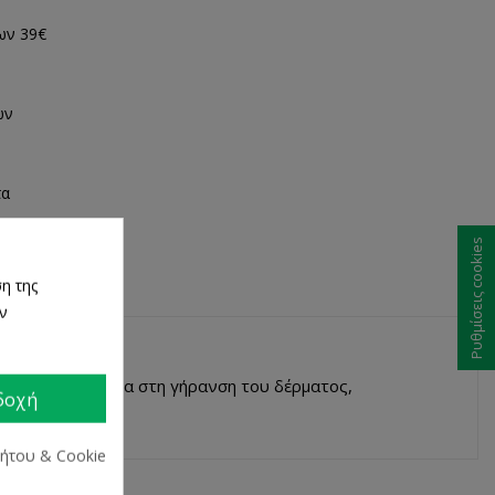
ων 39€
ων
τα
Ρυθμίσεις cookies
η της
ων
 εμφάνιση ενάντια στη γήρανση του δέρματος,
δοχή
ρήτου & Cookie