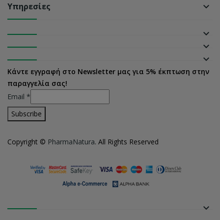
Υπηρεσίες
keyboard_arrow_down
keyboard_arrow_down
keyboard_arrow_down
keyboard_arrow_down
Κάντε εγγραφή στο Newsletter μας για 5% έκπτωση στην
παραγγελία σας!
Email
*
Copyright ©
PharmaNatura
. All Rights Reserved
keyboard_arrow_down