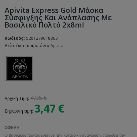
Apivita Express Gold Mάσκα
Σύσφιγξης Και Ανάπλασης Με
Βασιλικό Πολτό 2x8ml
Κωδικός:
5201279018863
Δείτε όλα τα προϊόντα
Apivita
4,95 €
Αρχική Τιμή:
3,47 €
Σημερινή τιμή:
ΩΦΕΛΗ
Ο βασιλικός πολτός ενισχύει την κυτταρική ανανέωση, προωθεί την