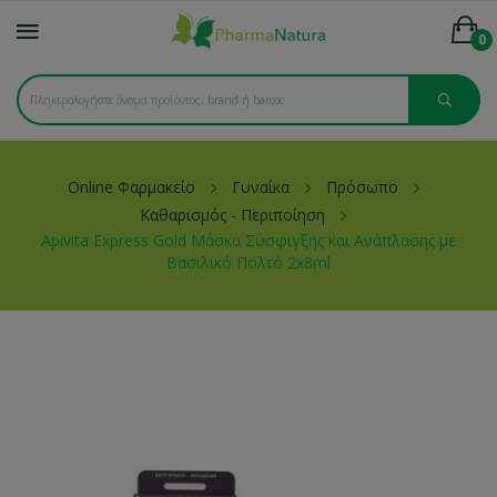
0
Online Φαρμακείο
Γυναίκα
Πρόσωπο
Καθαρισμός - Περιποίηση
Apivita Express Gold Mάσκα Σύσφιγξης και Ανάπλασης με
Βασιλικό Πολτό 2x8ml