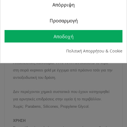
90% φυσική σύνθεση
Απόρριψη
ΩΦΕΛΗ
Ο βασιλικός πολτός ενισχύει την κυτταρική ανανέωση,
Προσαρμογή
προωθεί την ελαστικότητα της επιδερμίδας και χαρίζει στο
δέρμα ανανέωση και λάμψη.
Αποδοχή
Το μέλι, οι πρωτεΐνες σιταριού και το αιθέριο έλαιο νεράντζι
συμβάλλουν στην αναζωογόνηση της επιδερμίδας και της
Πολιτική Απορρήτου & Cookie
χαρίζουν απαλότητα.
Αποκλειστική καινοτομία: Η APIVITA αντικαθιστά το νερό
στη σειρά express gold με έγχυμα από πράσινο τσάι για την
αντιοξειδωτική του δράση.
Δεν περιέχονται χημικά συστατικά που έχουν κατηγορηθεί
για αρνητικές επιδράσεις στην υγεία ή το περιβάλλον.
Χωρίς: Parabens, Silicones, Propylene Glycol.
ΧΡΗΣΗ