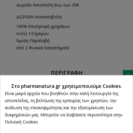
Δωρεάν Αποστολή άνω των 39€
ΔΩΡΕΑΝ Αντικαταβολή
100% Επιστροφή χρημάτων
εντός 14 ημερών
Άμεση Παραλαβή
από 2 Φυσικά Καταστήματα
ΠΕΡΙΓΡΑΦΉ
Ρυθμίσεις cookies
Στο pharmanatura.gr χρησιμοποιούμε Cookies.
ΛΕΠΤΟΜΈΡΕΙΕΣ ΠΡΟΪΌΝΤΟΣ
Είναι μικρά αρχεία που βοηθούν στην καλή λειτουργία της
ιστοσελίδας, τη βελτίωση της εμπειρίας των χρηστών, την
ανάλυση της επισκεψιμότητας και την εξατομίκευση των
διαφημίσεών μας. Μπορείτε να διαβάσετε περισσότερα στην
EXPRESS GOLD Mάσκα Σύσφιξης και Ανάπλασης με
Πολιτική Cookies
βασιλικό πολτό 2x8ml