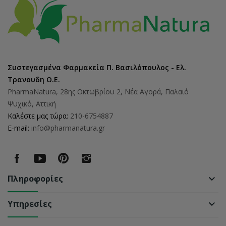
Συστεγασμένα Φαρμακεία Π. Βασιλόπουλος - Ελ.
Τρανουδη Ο.Ε.
PharmaNatura, 28ης Οκτωβρίου 2, Νέα Αγορά, Παλαιό
Ψυχικό, Αττική
Καλέστε μας τώρα:
210-6754887
E-mail:
info@pharmanatura.gr
Πληροφορίες
keyboard_arrow_down
Υπηρεσίες
keyboard_arrow_down