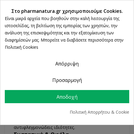
εντός 14 ημερών
Ρυθμίσεις cookies
Άμεση Παραλαβή
Στο pharmanatura.gr χρησιμοποιούμε Cookies.
από 2 Φυσικά Καταστήματα
Είναι μικρά αρχεία που βοηθούν στην καλή λειτουργία της
ιστοσελίδας, τη βελτίωση της εμπειρίας των χρηστών, την
ανάλυση της επισκεψιμότητας και την εξατομίκευση των
διαφημίσεών μας. Μπορείτε να διαβάσετε περισσότερα στην
ΠΕΡΙΓΡΑΦΉ
Πολιτική Cookies
ΛΕΠΤΟΜΈΡΕΙΕΣ ΠΡΟΪΌΝΤΟΣ
Απόρριψη
Προσαρμογή
Έχει πλούσια φυσική σύνθεση και περιέχει
87%
φυσικά συστατικά
από βιολογικές καλλιέργειες,
Αποδοχή
όπως χαμομήλι, αγγούρι, πράσινο τσάι, το οποίο
αντικαθιστά το νερό και είναι πλούσιο σε
Πολιτική Απορρήτου & Cookie
πολυφαινόλες με σημαντική αντιοξειδωτική δράση
ενώ έχει αντισηπτικές, αντιερεθιστικές και
αντιφλεγμονώδεις ιδιότητες.