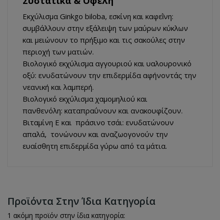
Συστατικά & Οφέλη
Εκχύλισμα Ginkgo biloba, εσκίνη και καφεῒνη:
συμβάλλουν στην εξάλειψη των μαύρων κύκλων
και μειώνουν το πρήξιμο και τις σακούλες στην
περιοχή των ματιών.
Bιολογικό εκχύλισμα αγγουριού και υαλουρονικό
οξύ: ενυδατώνουν την επιδερμίδα αφήνοντάς την
νεανική και λαμπερή.
Bιολογικό εκχύλισμα χαμομηλιού και
πανθενόλη: καταπραΰνουν και ανακουφίζουν.
Bιταμίνη Ε και πράσινο τσάι: ενυδατώνουν
απαλά, τονώνουν και αναζωογονούν την
ευαίσθητη επιδερμίδα γύρω από τα μάτια.
Προϊόντα Στην Ίδια Κατηγορία
1 ακόμη προϊόν στην ίδια κατηγορία: