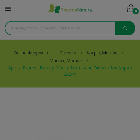
0
Online Φαρμακείο
Γυναίκα
Κρέμες Ματιών
Μάσκες Ματιών
Apivita Express Beauty Μάσκα Ματιών με Γκίνγκο Μπιλόμπα
2x2ml