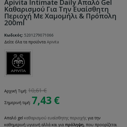
Apivita Intimate Daily Απαλό Gel
Καθαρισμού Για Την Ευαίσθητη
Περιοχή Με Χαμομήλι & Πρόπολη
200ml
Κωδικός:
5201279071066
Δείτε όλα τα προϊόντα
Apivita
10,61 €
Αρχική Τιμή:
7,43 €
Σημερινή τιμή:
Απαλό gel
καθαρισμού ευαίσθητης περιοχής
για την
καθημερινή υγιεινή
αλλά και για
πρόληψη
, που προορίζεται