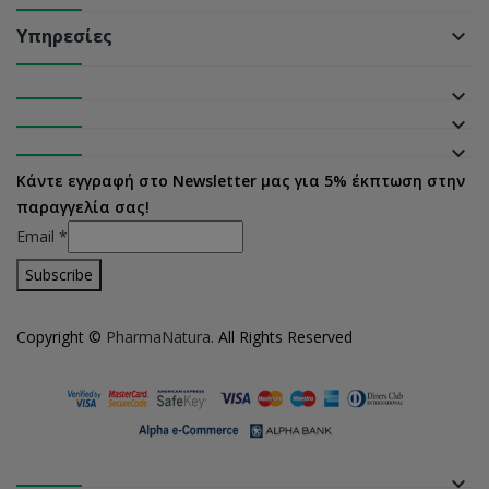
Υπηρεσίες
keyboard_arrow_down
keyboard_arrow_down
keyboard_arrow_down
keyboard_arrow_down
Κάντε εγγραφή στο Newsletter μας για 5% έκπτωση στην
παραγγελία σας!
Email
*
Copyright ©
PharmaNatura
. All Rights Reserved
keyboard_arrow_down