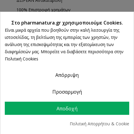
ΔΩΡΕΑΝ Αντικαταβολή
100% Επιστροφή χρημάτων
εντός 14 ημερών
Ρυθμίσεις cookies
Στο pharmanatura.gr χρησιμοποιούμε Cookies.
Άμεση Παραλαβή
Είναι μικρά αρχεία που βοηθούν στην καλή λειτουργία της
από 2 Φυσικά Καταστήματα
ιστοσελίδας, τη βελτίωση της εμπειρίας των χρηστών, την
ανάλυση της επισκεψιμότητας και την εξατομίκευση των
διαφημίσεών μας. Μπορείτε να διαβάσετε περισσότερα στην
ΠΕΡΙΓΡΑΦΉ
Πολιτική Cookies
ΛΕΠΤΟΜΈΡΕΙΕΣ ΠΡΟΪΌΝΤΟΣ
Απόρριψη
Προσαρμογή
Τρόπος Χρήσης
Απλώστε καθημερινά σε βρεγμένη επιδερμίδα.
Αποδοχή
Κάνετε απαλό αφρό και έπειτα ξεβγάλτε με
άφθονο νερό.
Πολιτική Απορρήτου & Cookie
Συστατικά & Οφέλη