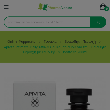
0
Online Φαρμακείο
Γυναίκα
Ευαίσθητη Περιοχή
Apivita Intimate Daily Απαλό Gel Καθαρισμού για την Ευαίσθητη
Περιοχή με Χαμομήλι & Πρόπολη 200ml