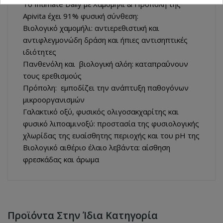
Το Intimate Daily με Χαμομήλι & Πρόπολη της
Apivita έχει 91% φυσική σύνθεση:
Βιολογικό χαμομήλι: αντιερεθιστική και
αντιφλεγμονώδη δράση και ήπιες αντισηπτικές
ιδιότητες
Πανθενόλη και βιολογική αλόη: καταπραΰνουν
τους ερεθισμούς
Πρόπολη: εμποδίζει την ανάπτυξη παθογόνων
μικροοργανισμών
Γαλακτικό οξύ, φυσικός ολιγοσακχαρίτης και
φυσικό λιποαμινοξύ: προστασία της φυσιολογικής
χλωρίδας της ευαίσθητης περιοχής και του pH της
Βιολογικό αιθέριο έλαιο λεβάντα: αίσθηση
φρεσκάδας και άρωμα
Προϊόντα Στην Ίδια Κατηγορία