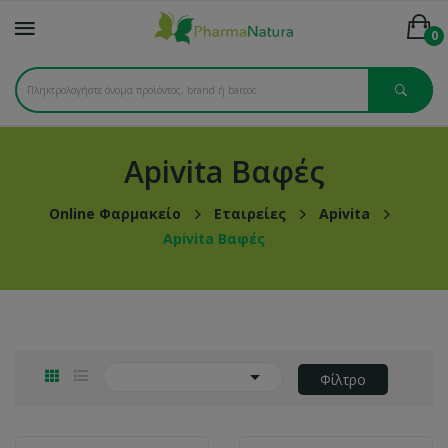
0
Apivita Βαφές
Online Φαρμακείο
Εταιρείες
Apivita
Apivita Βαφές

Φίλτρο