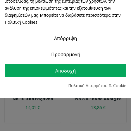
ιστοσελίδας, τη βελτίωση της εμπειρίας των χρηστών, την
ανάλυση της επισκεψιμότητας και την εξατομίκευση των
διαφημίσεών μας. Μπορείτε να διαβάσετε περισσότερα στην
Πολιτική Cookies
Απόρριψη
Προσαρμογή
Αποδοχή
APIVITA
APIVITA
Πολιτική Απορρήτου & Cookie
Apivita My Color Elixir
Apivita My Color Elixir
Μόνιμη Βαφή Μαλλιών
Μόνιμη Βαφή Μαλλιών
No 10.0 Κατάξανθο
No 8.0 Ξανθό Ανοιχτό
14,01 €
13,86 €