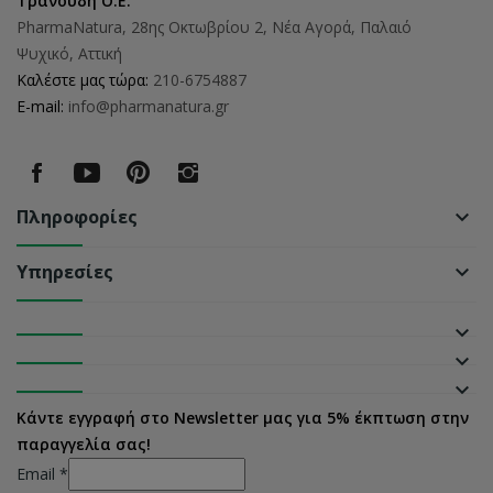
Τρανουδη Ο.Ε.
PharmaNatura, 28ης Οκτωβρίου 2, Νέα Αγορά, Παλαιό
Ψυχικό, Αττική
Καλέστε μας τώρα:
210-6754887
E-mail:
info@pharmanatura.gr
Πληροφορίες
keyboard_arrow_down
Υπηρεσίες
keyboard_arrow_down
keyboard_arrow_down
keyboard_arrow_down
keyboard_arrow_down
Κάντε εγγραφή στο Newsletter μας για 5% έκπτωση στην
παραγγελία σας!
Email
*