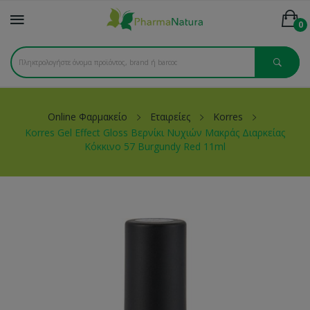
0
Online Φαρμακείο
Εταιρείες
Korres
Korres Gel Effect Gloss Βερνίκι Νυχιών Μακράς Διαρκείας
Κόκκινο 57 Burgundy Red 11ml