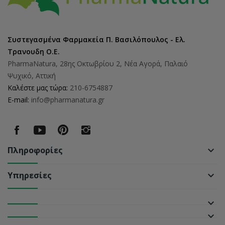
Συστεγασμένα Φαρμακεία Π. Βασιλόπουλος - Ελ.
Τρανουδη Ο.Ε.
PharmaNatura, 28ης Οκτωβρίου 2, Νέα Αγορά, Παλαιό
Ψυχικό, Αττική
Καλέστε μας τώρα:
210-6754887
E-mail:
info@pharmanatura.gr
Πληροφορίες
keyboard_arrow_down
Υπηρεσίες
keyboard_arrow_down
keyboard_arrow_down
keyboard_arrow_down