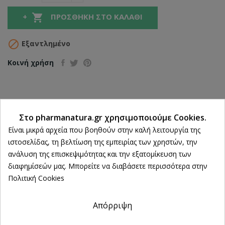

ΠΡΟΣΘΉΚΗ ΣΤΟ ΚΑΛΆΘΙ

Εξαντλημένο
Κοινή χρήση
Δωρεάν Αποστολή άνω των 39€
Στο pharmanatura.gr χρησιμοποιούμε Cookies.
ΔΩΡΕΑΝ Αντικαταβολή
Ρυθμίσεις cookies
Είναι μικρά αρχεία που βοηθούν στην καλή λειτουργία της
100% Επιστροφή χρημάτων
ιστοσελίδας, τη βελτίωση της εμπειρίας των χρηστών, την
εντός 14 ημερών
ανάλυση της επισκεψιμότητας και την εξατομίκευση των
Άμεση Παραλαβή
διαφημίσεών μας. Μπορείτε να διαβάσετε περισσότερα στην
από 2 Φυσικά Καταστήματα
Πολιτική Cookies
Απόρριψη
ΛΕΠΤΟΜΈΡΕΙΕΣ ΠΡΟΪΌΝΤΟΣ