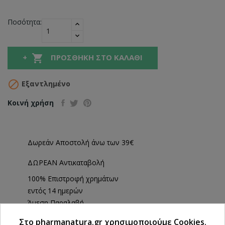
Ποσότητα:

ΠΡΟΣΘΉΚΗ ΣΤΟ ΚΑΛΆΘΙ

Εξαντλημένο
Κοινή χρήση
Δωρεάν Αποστολή άνω των 39€
ΔΩΡΕΑΝ Αντικαταβολή
100% Επιστροφή χρημάτων
εντός 14 ημερών
Άμεση Παραλαβή
από 2 Φυσικά Καταστήματα
Στο pharmanatura.gr χρησιμοποιούμε Cookies.