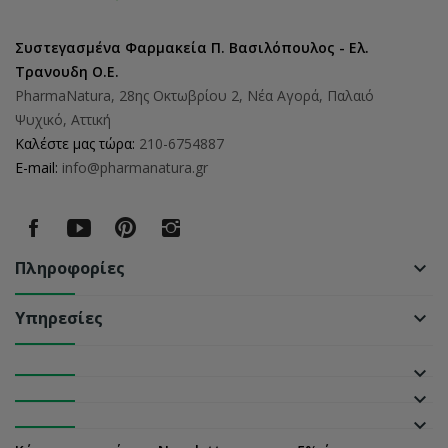
Συστεγασμένα Φαρμακεία Π. Βασιλόπουλος - Ελ.
Τρανουδη Ο.Ε.
PharmaNatura, 28ης Οκτωβρίου 2, Νέα Αγορά, Παλαιό
Ψυχικό, Αττική
Καλέστε μας τώρα:
210-6754887
E-mail:
info@pharmanatura.gr
Πληροφορίες
keyboard_arrow_down
Υπηρεσίες
keyboard_arrow_down
keyboard_arrow_down
keyboard_arrow_down
keyboard_arrow_down