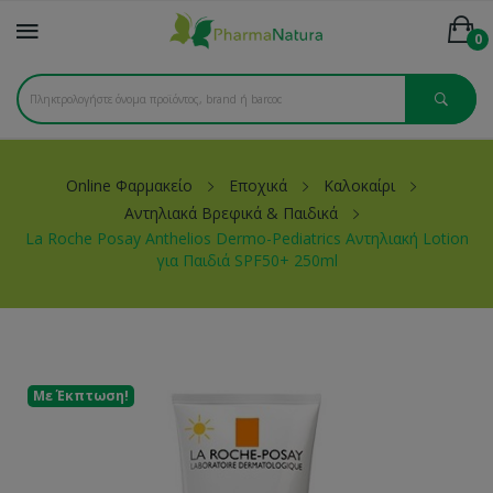
0
Online Φαρμακείο
Εποχικά
Καλοκαίρι
Αντηλιακά Βρεφικά & Παιδικά
La Roche Posay Anthelios Dermo-Pediatrics Αντηλιακή Lotion
για Παιδιά SPF50+ 250ml
Με Έκπτωση!