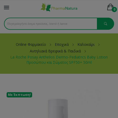
0
Online Φαρμακείο
Εποχικά
Καλοκαίρι
Αντηλιακά Βρεφικά & Παιδικά
La Roche Posay Anthelios Dermo-Pediatrics Baby Lotion
Προσώπου και Σώματος SPF50+ 50ml
Με Έκπτωση!