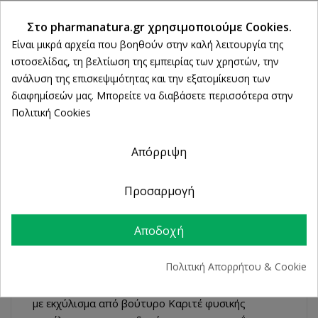
ΠΕΡΙΓΡΑΦΉ
Ρυθμίσεις cookies
Στο pharmanatura.gr χρησιμοποιούμε Cookies.
Είναι μικρά αρχεία που βοηθούν στην καλή λειτουργία της
ΛΕΠΤΟΜΈΡΕΙΕΣ ΠΡΟΪΌΝΤΟΣ
ιστοσελίδας, τη βελτίωση της εμπειρίας των χρηστών, την
ανάλυση της επισκεψιμότητας και την εξατομίκευση των
διαφημίσεών μας. Μπορείτε να διαβάσετε περισσότερα στην
La Roche Posay Anthelios Dermo-
Πολιτική Cookies
Pediatrics Baby Lotion Προσώπου
και Σώματος SPF50+
Απόρριψη
Παρέχει βέλτιστη προστασία από την ακτινοβολία
UVB με SPF50+ και από την UVA με PPD 39. Πιο
Προσαρμογή
υψηλή προστασία σε σχέση με το όριο των
συστάσεων της Ευρωπαϊκής Ένωσης. Η σύνθεσή
Αποδοχή
του είναι προσαρμοσμένη στις ανάγκες του
βρεφικού δέρματος και σχεδιασμένη με τα
Πολιτική Απορρήτου & Cookie
απολύτως απαραίτητα συστατικά, προσεκτικά
επιλεγμένα για την ασφάλεια τους. Εμπλουτισμένη
με εκχύλισμα από βούτυρο Καριτέ φυσικής