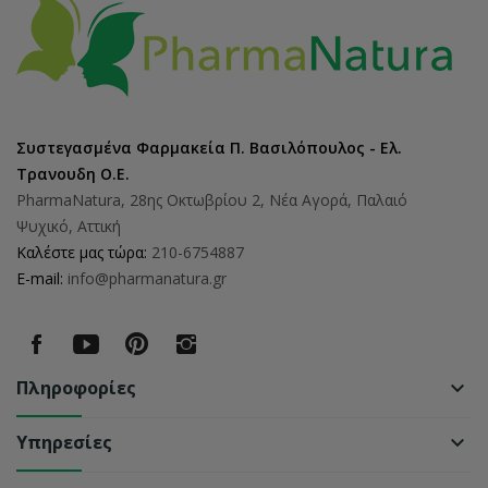
Συστεγασμένα Φαρμακεία Π. Βασιλόπουλος - Ελ.
Τρανουδη Ο.Ε.
PharmaNatura, 28ης Οκτωβρίου 2, Νέα Αγορά, Παλαιό
Ψυχικό, Αττική
Καλέστε μας τώρα:
210-6754887
E-mail:
info@pharmanatura.gr
Πληροφορίες
keyboard_arrow_down
Υπηρεσίες
keyboard_arrow_down