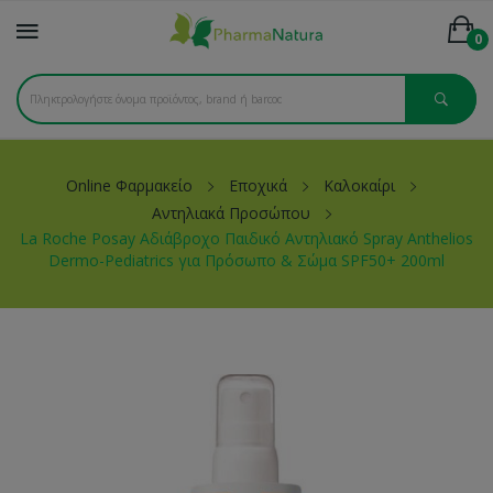
0
Online Φαρμακείο
Εποχικά
Καλοκαίρι
Αντηλιακά Προσώπου
La Roche Posay Αδιάβροχο Παιδικό Αντηλιακό Spray Anthelios
Dermo-Pediatrics για Πρόσωπο & Σώμα SPF50+ 200ml