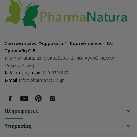
Συστεγασμένα Φαρμακεία Π. Βασιλόπουλος - Ελ.
Τρανουδη Ο.Ε.
PharmaNatura, 28ης Οκτωβρίου 2, Νέα Αγορά, Παλαιό
Ψυχικό, Αττική
Καλέστε μας τώρα:
210-6754887
E-mail:
info@pharmanatura.gr
Πληροφορίες
keyboard_arrow_down
Υπηρεσίες
keyboard_arrow_down