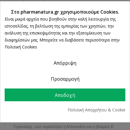
εντός 14 ημερών
Ρυθμίσεις cookies
Άμεση Παραλαβή
Στο pharmanatura.gr χρησιμοποιούμε Cookies.
από 2 Φυσικά Καταστήματα
Είναι μικρά αρχεία που βοηθούν στην καλή λειτουργία της
ιστοσελίδας, τη βελτίωση της εμπειρίας των χρηστών, την
ανάλυση της επισκεψιμότητας και την εξατομίκευση των
διαφημίσεών μας. Μπορείτε να διαβάσετε περισσότερα στην
ΠΕΡΙΓΡΑΦΉ
Πολιτική Cookies
ΛΕΠΤΟΜΈΡΕΙΕΣ ΠΡΟΪΌΝΤΟΣ
Απόρριψη
Προσαρμογή
Προστασία από τα τσιμπήματα εντόμων
Αποδοχή
Crilen Cream 50ml
Ενυδατικό εντομοαπωθητικό γαλάκτωμα που απωθεί
Πολιτική Απορρήτου & Cookie
αποτελεσματικά τα έντομα με φυσικό τρόπο, χάρη στη
σύνθεσή του από αιθέρια έλαια Σιτρονέλλας, Λεβάντας και
Γερανιόλης, ενώ παράλληλα η Αλλαντοΐνη και η βιταμίνη Ε