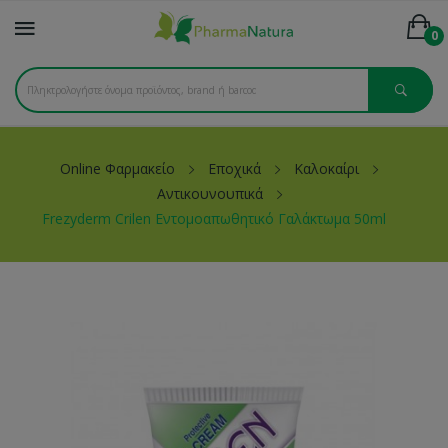
0
Online Φαρμακείο
Εποχικά
Καλοκαίρι
Αντικουνουπικά
Frezyderm Crilen Εντομοαπωθητικό Γαλάκτωμα 50ml