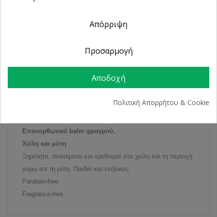
Άμεση Παραλαβή
από 2 Φυσικά Καταστήματα
Απόρριψη
Προσαρμογή
ΠΕΡΙΓΡΑΦΉ
Αποδοχή
ΛΕΠΤΟΜΈΡΕΙΕΣ ΠΡΟΪΌΝΤΟΣ
Πολιτική Απορρήτου & Cookie
Επανορθωτικό balm φραγμού.
Χείλη και μύτη
Ξηρότητα, σκασίματα και ερεθισμοί στα χείλη και τη περιοχή
γύρω απ τη μύτη. Παιδιά και ενήλικες.
Paraben-free.
Fragrance-free.