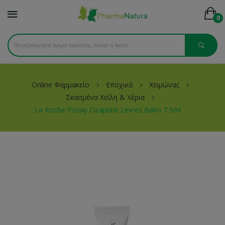
0
Online Φαρμακείο
Εποχικά
Χειμώνας
Σκασμένα Χείλη & Χέρια
La Roche Posay Cicaplast Levres Balm 7.5ml