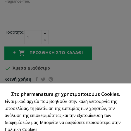
Fragrance-free.
Ποσότητα:

ΠΡΟΣΘΉΚΗ ΣΤΟ ΚΑΛΆΘΙ

Άμεσα Διαθέσιμο
Κοινή χρήση
Στο pharmanatura.gr χρησιμοποιούμε Cookies.
Ρυθμίσεις cookies
Είναι μικρά αρχεία που βοηθούν στην καλή λειτουργία της
Δωρεάν Αποστολή άνω των 39€
ιστοσελίδας, τη βελτίωση της εμπειρίας των χρηστών, την
ΔΩΡΕΑΝ Αντικαταβολή
ανάλυση της επισκεψιμότητας και την εξατομίκευση των
διαφημίσεών μας. Μπορείτε να διαβάσετε περισσότερα στην
100% Επιστροφή χρημάτων
Πολιτική Cookies
εντός 14 ημερών