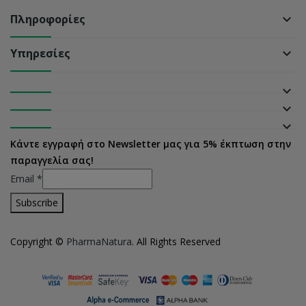
Πληροφορίες
keyboard_arrow_down
Υπηρεσίες
keyboard_arrow_down
keyboard_arrow_down
keyboard_arrow_down
keyboard_arrow_down
Κάντε εγγραφή στο Newsletter μας για 5% έκπτωση στην
παραγγελία σας!
Email
*
Copyright ©
PharmaNatura
. All Rights Reserved