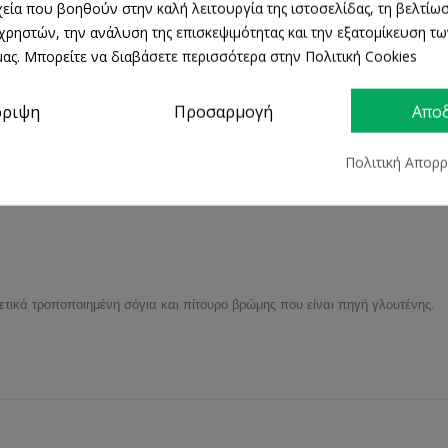
ρχεία που βοηθούν στην καλή λειτουργία της ιστοσελίδας, τη βελτίωσ
τουργία
 χρηστών, την ανάλυση της επισκεψιμότητας και την εξατομίκευση τ
ας. Μπορείτε να διαβάσετε περισσότερα στην Πολιτική Cookies
ρριψη
Προσαρμογή
Απο
τα να παραχθεί μια πληθώρα φυσικά παρουσιαζόμενων θρεπτικών συστατικών
Πολιτική Απορ
νετικά τροποποιημένη σόγια και πίτουρο βρώμης που είναι πηγή γλουτένης.