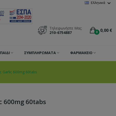
Wishlist
(
0
)
expand_more
Ελληνικά
Τηλεφωνήστε Μας:
0,00 €
0
210-6754887
ΠΑΙΔΙ
ΣΥΜΠΛΗΡΩΜΑΤΑ
ΦΑΡΜΑΚΕΙΟ
c Garlic 600mg 60tabs
ic 600mg 60tabs