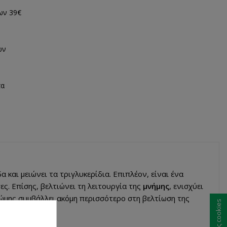
ων 39€
ων
τα
α και μειώνει τα τριγλυκερίδια. Επιπλέον, είναι ένα
ες. Επίσης, βελτιώνει τη λειτουργία της
μνήμης
, ενισχύει
ρώμης συμβάλλει ακόμη περισσότερο στη βελτίωση της
Ρυθμίσεις cookies