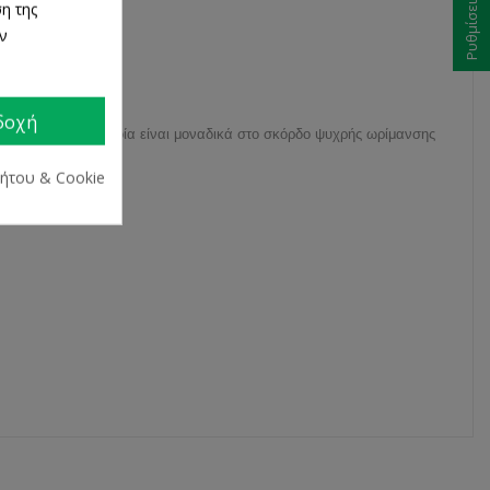
η της
ων
δοχή
, πολλά από τα οποία είναι μοναδικά στο σκόρδο ψυχρής ωρίμανσης
ρήτου & Cookie