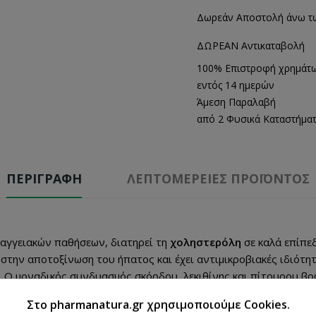
Δωρεάν Αποστολή άνω τ
ΔΩΡΕΑΝ Αντικαταβολή
100% Επιστροφή χρημάτ
εντός 14 ημερών
Άμεση Παραλαβή
από 2 Φυσικά Καταστήμα
ΠΕΡΙΓΡΑΦΉ
ΛΕΠΤΟΜΈΡΕΙΕΣ ΠΡΟΪΌΝΤΟΣ
ιαγγειακών παθήσεων, διατηρεί τη
χοληστερόλη
σε καλά επίπεδ
στην αποτοξίνωση του ήπατος και έχει αντιμικροβιακές ιδιότητ
η. Ο μοναδικός συνδυασμός σκόρδου, λεκιθίνης και πίτουρου β
Στο pharmanatura.gr χρησιμοποιούμε Cookies.