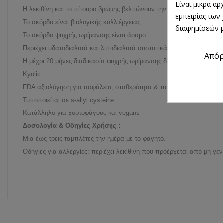
Είναι μικρά α
Η λεκιθίνη και το πίτουρο βρώμης βελτιώνουν την καρδιαγγειακή λει
εμπειρίας των
Το σκόρδο είναι βιολογικής καλλιέργειας
διαφημίσεών μ
Το σκόρδο ψυχρής ωρίμανσης είναι άοσμο
Περιέχει υδατοδιαλυτά και λιποδιαλυτά συστατικά
Από
Η μέχρι 20 μήνες διαδικασία ψυχρής ωρίμανσης δίνει τη δυνατότη
Kyolic
FDA αξιολόγηση για ασφάλεια, σταθερότητα & τυποποίηση
Τυποποιείται σε s-allyl cysteine
Κατάλληλο για χορτοφάγους και vegans
Δοσολογία & Οδηγίες Χρήσης :
Μια έως τρεις ταμπλέτες την ημέρα με το φαγητό.
Οδηγίες για αλλεργίες: περιέχει λεκιθίνη που προέρχεται από μη γε