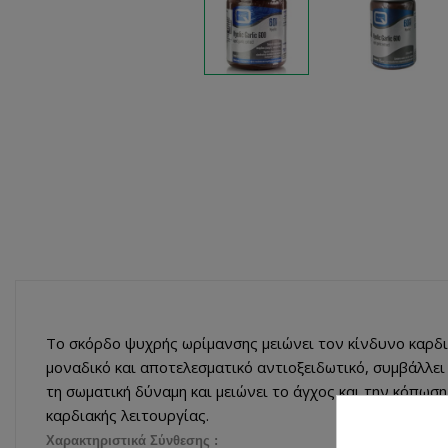
Το σκόρδο ψυχρής ωρίμανσης μειώνει τον κίνδυνο καρδ
μοναδικό και αποτελεσματικό αντιοξειδωτικό, συμβάλλει 
τη σωματική δύναμη και μειώνει το άγχος και την κόπωσ
καρδιακής λειτουργίας.
Χαρακτηριστικά Σύνθεσης :