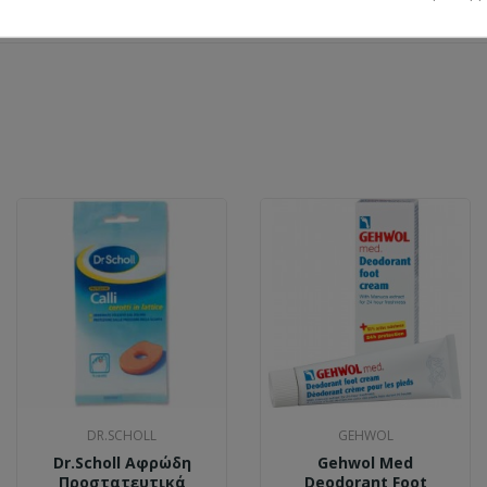
DR.SCHOLL
GEHWOL
Dr.Scholl Αφρώδη
Gehwol Med
Προστατευτικά
Deodorant Foot