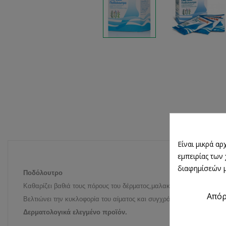
Είναι μικρά α
εμπειρίας των
διαφημίσεών μ
Ποδόλουτρο
Καθαρίζει βαθιά τους πόρους του δέρματος,μαλακώνει σκληρύνσεις 
Από
Βελτιώνει την κυκλοφορία του αίματος και συγχρόνως προσφέρει απ
Δερματολογικά ελεγμένο προϊόν.