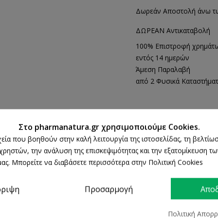
Δωρεάν Αποστολή άνω τ
ΔΩΡΕΑΝ Αντικαταβολή
100% Επιστροφή χρημάτ
εντός 14 ημερών
Άμεση Παραλαβή
από 2 Φυσικά Καταστήμα
ΠΕΡΙΓΡΑΦΉ
ΛΕΠΤΟΜΈΡΕΙΕΣ ΠΡΟΪΌΝΤΟΣ
Στο pharmanatura.gr χρησιμοποιούμε Cookies.
ρχεία που βοηθούν στην καλή λειτουργία της ιστοσελίδας, τη βελτίωσ
 χρηστών, την ανάλυση της επισκεψιμότητας και την εξατομίκευση τ
ας. Μπορείτε να διαβάσετε περισσότερα στην Πολιτική Cookies
και κάλους,φρεσκάρει και καταπολεμά την κακοσμία των ποδιών.
ρριψη
Προσαρμογή
Απο
οσμητική προστασία που διαρκεί,χάρη στη μοναδική του σύνθεση από αιθέρι
Πολιτική Απορ