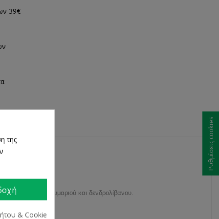
ων 39€
ων
τα
Ρυθμίσεις cookies
η της
ων
δοχή
α έλαια λεβάντας,θυμαριού και δενδρολίβανου.
ρήτου & Cookie