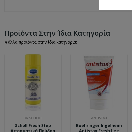
Προϊόντα Στην Ίδια Κατηγορία
4 άλλα προϊόντα στην ίδια κατηγορία:
DR.SCHOLL
ANTISTAX
Scholl Fresh Step
Boehringer Ingelheim
Αποσμητική Πούδρα
Antistax Fresh Leg