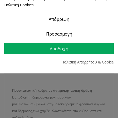
ΔΩΡΕΑΝ Αντικαταβολή
Πολιτική Cookies
100% Επιστροφή χρημάτων
εντός 14 ημερών
Απόρριψη
Άμεση Παραλαβή
από 2 Φυσικά Καταστήματα
Προσαρμογή
Αποδοχή
ΠΕΡΙΓΡΑΦΉ
Πολιτική Απορρήτου & Cookie
ΛΕΠΤΟΜΈΡΕΙΕΣ ΠΡΟΪΌΝΤΟΣ
Προστατευτική κρέμα με αντιμυκητιασική δράση
Εμποδίζει τη δημιουργία μυκητιασικών
μολύνσεων,συμβάλλει στην ολοκληρωμένη φροντίδα νυχιών
και δέρματος,ενώ χαρίζει ελαστικότητα στα εύθραυστα και
σκληρά νύχια.