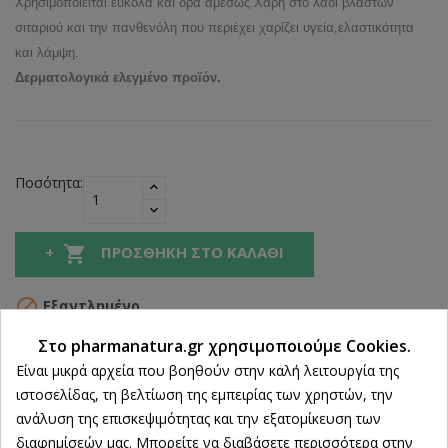
Χρησιμοποιείται εύκολα και δρα αμέσως.Χάρη στο λάδι βλαστών
σιταριού και την πανθενόλη που περιέχει χαρίζει υγεία,ελαστικότητα
και λάμψη.
Δερματολογικά ελεγμένο προϊόν.
Ποσότητα:

ΠΡΟΣΘΉΚΗ ΣΤΟ ΚΑΛΆΘΙ

Εξαντλημένο
Κοινή χρήση
Στο pharmanatura.gr χρησιμοποιούμε Cookies.
Ρυθμίσεις cookies
Είναι μικρά αρχεία που βοηθούν στην καλή λειτουργία της
ιστοσελίδας, τη βελτίωση της εμπειρίας των χρηστών, την
ανάλυση της επισκεψιμότητας και την εξατομίκευση των
Δωρεάν Αποστολή άνω των 39€
διαφημίσεών μας. Μπορείτε να διαβάσετε περισσότερα στην