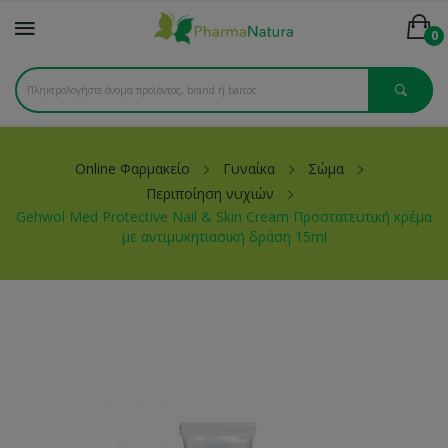
0
Online Φαρμακείο
Γυναίκα
Σώμα
Περιποίηση νυχιών
Gehwol Med Protective Nail & Skin Cream Προστατευτική κρέμα
με αντιμυκητιασική δράση 15ml