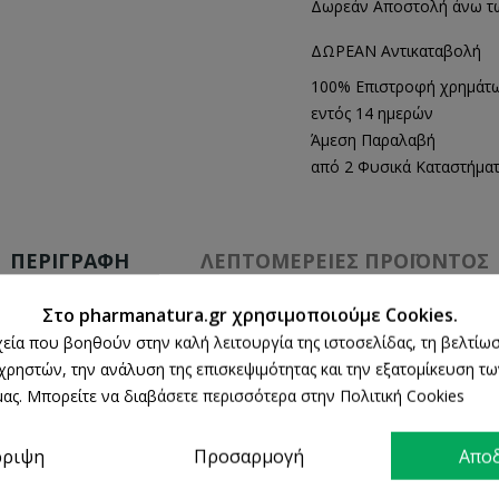
Δωρεάν Αποστολή άνω τ
ΔΩΡΕΑΝ Αντικαταβολή
100% Επιστροφή χρημάτ
εντός 14 ημερών
Άμεση Παραλαβή
από 2 Φυσικά Καταστήμα
ΠΕΡΙΓΡΑΦΉ
ΛΕΠΤΟΜΈΡΕΙΕΣ ΠΡΟΪΌΝΤΟΣ
Στο pharmanatura.gr χρησιμοποιούμε Cookies.
ρχεία που βοηθούν στην καλή λειτουργία της ιστοσελίδας, τη βελτίωσ
 σε Αμυγδαλέλαιο, ενεργή Αλόη και προβιταμίνη Β5. Το βιολο
 χρηστών, την ανάλυση της επισκεψιμότητας και την εξατομίκευση τ
ργής Αλόης και Αλθαίας προσφέρουν σημαντική ενυδατική και μα
ας. Μπορείτε να διαβάσετε περισσότερα στην Πολιτική Cookies
ρριψη
Προσαρμογή
Απο