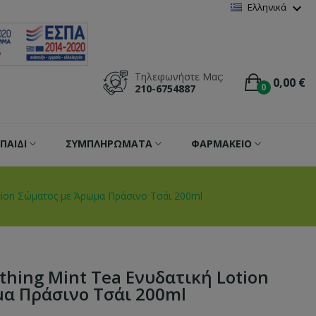
Wishlist
(
0
)
expand_more
Ελληνικά
Τηλεφωνήστε Μας:
0,00 €
0
210-6754887
ΠΑΙΔΙ
ΣΥΜΠΛΗΡΩΜΑΤΑ
ΦΑΡΜΑΚΕΙΟ
tion Σώματος με Άρωμα Πράσινο Τσάι 200ml
thing Mint Tea Ενυδατική Lotion
α Πράσινο Τσάι 200ml