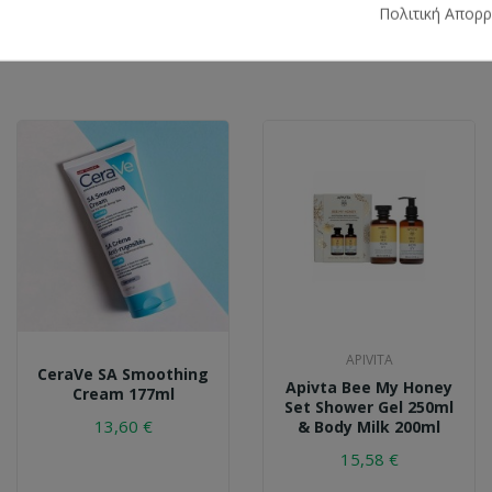
Πολιτική Απορ
APIVITA
CeraVe SA Smoothing
Apivta Bee My Honey
Cream 177ml
Set Shower Gel 250ml
13,60 €
& Body Milk 200ml
15,58 €