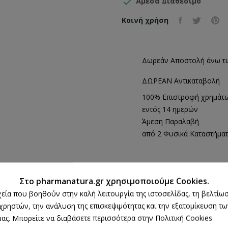

Άμεσα Διαθέσιμο
Κοινή χρήση
Δωρεάν Αποστολή άνω τ
ΔΩΡΕΑΝ Αντικαταβολή
100% Επιστροφή χρημάτ
εντός 14 ημερών
Άμεση Παραλαβή
από 2 Φυσικά Καταστήμα
ΛΕΠΤΟΜΈΡΕΙΕΣ ΠΡΟΪΌΝΤΟΣ
Στο pharmanatura.gr χρησιμοποιούμε Cookies.
ρχεία που βοηθούν στην καλή λειτουργία της ιστοσελίδας, τη βελτίωσ
 χρηστών, την ανάλυση της επισκεψιμότητας και την εξατομίκευση τ
ας. Μπορείτε να διαβάσετε περισσότερα στην Πολιτική Cookies