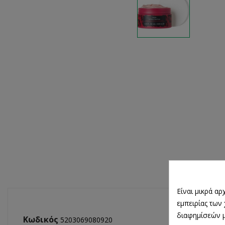
Είναι μικρά α
εμπειρίας των
διαφημίσεών μ
Κωδικός
5203069080920