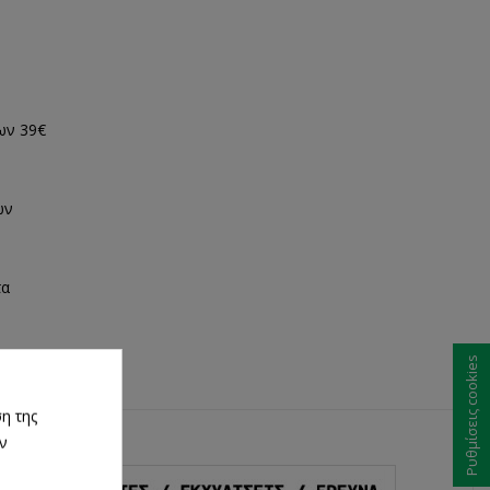
ων 39€
ων
τα
Ρυθμίσεις cookies
η της
ων