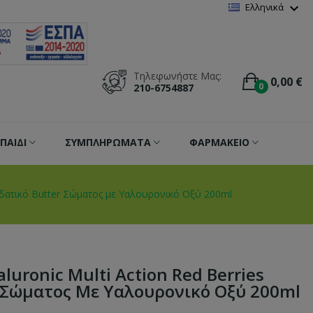
Wishlist
(
0
)
expand_more
Ελληνικά
Τηλεφωνήστε Μας:
0,00 €
0
210-6754887
ΠΑΙΔΙ
ΣΥΜΠΛΗΡΩΜΑΤΑ
ΦΑΡΜΑΚΕΙΟ
νυδατικό Butter Σώματος με Υαλουρονικό Οξύ 200ml
luronic Multi Action Red Berries
 Σώματος Με Υαλουρονικό Οξύ 200ml