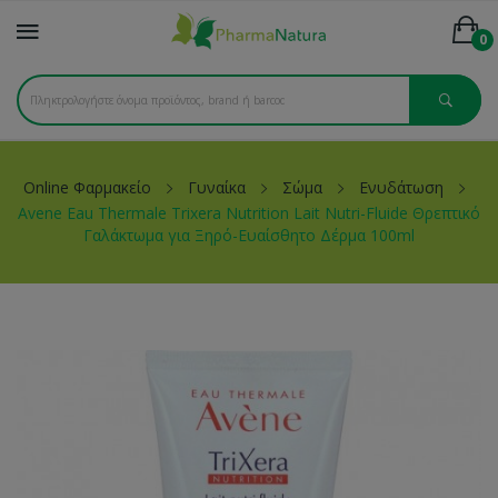
0
Online Φαρμακείο
Γυναίκα
Σώμα
Ενυδάτωση
Avene Eau Thermale Trixera Nutrition Lait Nutri-Fluide Θρεπτικό
Γαλάκτωμα για Ξηρό-Ευαίσθητο Δέρμα 100ml