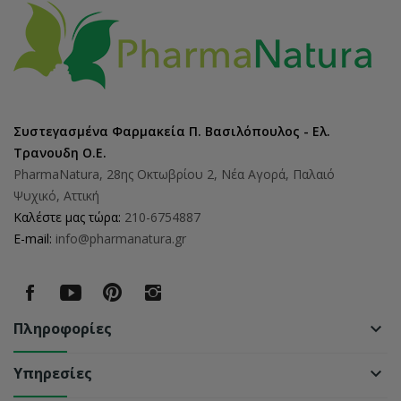
Συστεγασμένα Φαρμακεία Π. Βασιλόπουλος - Ελ.
Τρανουδη Ο.Ε.
PharmaNatura, 28ης Οκτωβρίου 2, Νέα Αγορά, Παλαιό
Ψυχικό, Αττική
Καλέστε μας τώρα:
210-6754887
E-mail:
info@pharmanatura.gr
Πληροφορίες
keyboard_arrow_down
Υπηρεσίες
keyboard_arrow_down