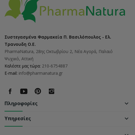
Συστεγασμένα Φαρμακεία Π. Βασιλόπουλος - Ελ.
Τρανουδη Ο.Ε.
PharmaNatura, 28ης Οκτωβρίου 2, Νέα Αγορά, Παλαιό
Ψυχικό, Αττική
Καλέστε μας τώρα:
210-6754887
E-mail:
info@pharmanatura.gr
Πληροφορίες
keyboard_arrow_down
Υπηρεσίες
keyboard_arrow_down