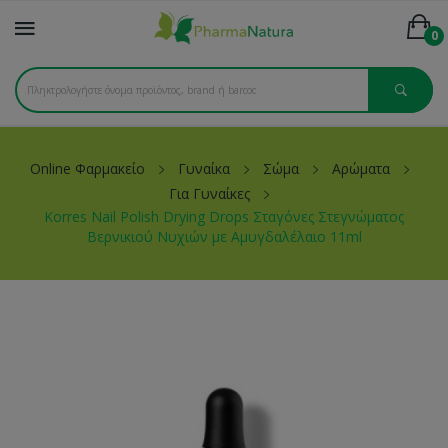
0
Online Φαρμακείο
Γυναίκα
Σώμα
Αρώματα
Για Γυναίκες
Korres Nail Polish Drying Drops Σταγόνες Στεγνώματος
Βερνικιού Νυχιών με Αμυγδαλέλαιο 11ml