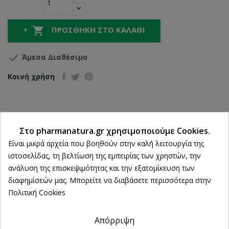

ΠΡΟΣΘΉΚΗ ΣΤΟ ΚΑΛΆΘΙ

Άμεσα Διαθέσιμο
Κοινή χρήση
Δωρεάν Αποστολή άνω των 39€
Στο pharmanatura.gr χρησιμοποιούμε Cookies.
ΔΩΡΕΑΝ Αντικαταβολή
Ρυθμίσεις cookies
Είναι μικρά αρχεία που βοηθούν στην καλή λειτουργία της
100% Επιστροφή χρημάτων
ιστοσελίδας, τη βελτίωση της εμπειρίας των χρηστών, την
εντός 14 ημερών
ανάλυση της επισκεψιμότητας και την εξατομίκευση των
Άμεση Παραλαβή
διαφημίσεών μας. Μπορείτε να διαβάσετε περισσότερα στην
από 2 Φυσικά Καταστήματα
Πολιτική Cookies
Απόρριψη