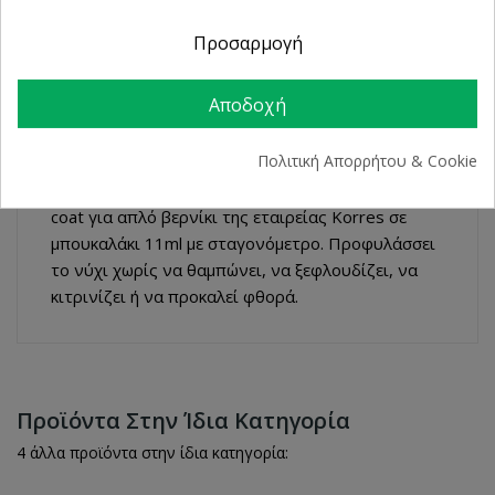
ΠΕΡΙΓΡΑΦΉ
Προσαρμογή
ΛΕΠΤΟΜΈΡΕΙΕΣ ΠΡΟΪΌΝΤΟΣ
Αποδοχή
Πολιτική Απορρήτου & Cookie
Βασικά χαρακτηριστικά: Στεγνώνει σε 60
δευτερόλεπτα 100% φυσικής προέλευσης Top
coat για απλό βερνίκι της εταιρείας Korres σε
μπουκαλάκι 11ml με σταγονόμετρο. Προφυλάσσει
τo νύχι χωρίς να θαμπώνει, να ξεφλουδίζει, να
κιτρινίζει ή να προκαλεί φθορά.
Προϊόντα Στην Ίδια Κατηγορία
4 άλλα προϊόντα στην ίδια κατηγορία: