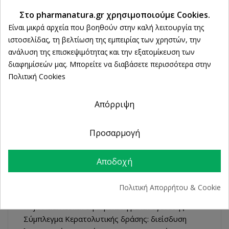
Άμεση Παραλαβή
Ρυθμίσεις cookies
Στο pharmanatura.gr χρησιμοποιούμε Cookies.
από 2 Φυσικά Καταστήματα
Είναι μικρά αρχεία που βοηθούν στην καλή λειτουργία της
ιστοσελίδας, τη βελτίωση της εμπειρίας των χρηστών, την
ανάλυση της επισκεψιμότητας και την εξατομίκευση των
ΠΕΡΙΓΡΑΦΉ
διαφημίσεών μας. Μπορείτε να διαβάσετε περισσότερα στην
Πολιτική Cookies
ΛΕΠΤΟΜΈΡΕΙΕΣ ΠΡΟΪΌΝΤΟΣ
Απόρριψη
Κατάλληλο για
μελαγχρωματικές κηλίδες
(age
Προσαρμογή
spots) και
μελαγχρώσεις
από φλεγμονές, ουλές,
φάρμακα, καλλυντικά και αρώματα. Εφαρμόζεται
Αποδοχή
2-3 φορές την ημέρα σε καθαρό δέρμα.
Συστατικά & Οφέλη
Πολιτική Απορρήτου & Cookie
DAB, Αρβουτίνη, Εκχύλισμα Κίτρου & Εστέρας
Kojic Acid: λεύκανση & μείωση μελανογένεσης
Σύμπλεγμα Κερατολυτικής δράσης: διείσδυση