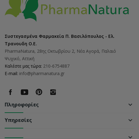
Συστεγασμένα Φαρμακεία Π. Βασιλόπουλος - Ελ.
Τρανουδη Ο.Ε.
PharmaNatura, 28ης Οκτωβρίου 2, Νέα Αγορά, Παλαιό
Ψυχικό, Αττική
Καλέστε μας τώρα:
210-6754887
E-mail:
info@pharmanatura.gr
Πληροφορίες
keyboard_arrow_down
Υπηρεσίες
keyboard_arrow_down
keyboard_arrow_down