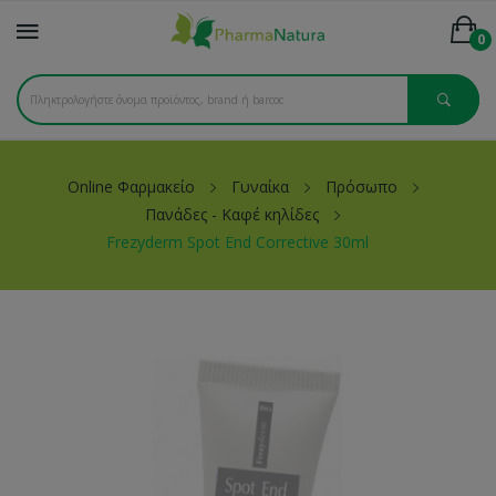
0
Online Φαρμακείο
Γυναίκα
Πρόσωπο
Πανάδες - Καφέ κηλίδες
Frezyderm Spot End Corrective 30ml