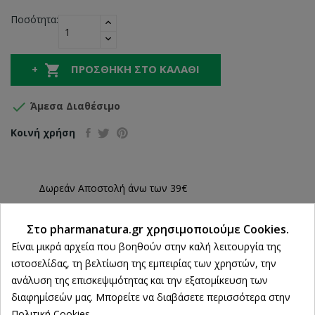
Ποσότητα:

ΠΡΟΣΘΉΚΗ ΣΤΟ ΚΑΛΆΘΙ

Άμεσα Διαθέσιμο
Κοινή χρήση
Δωρεάν Αποστολή άνω των 39€
ΔΩΡΕΑΝ Αντικαταβολή
Στο pharmanatura.gr χρησιμοποιούμε Cookies.
Ρυθμίσεις cookies
100% Επιστροφή χρημάτων
Είναι μικρά αρχεία που βοηθούν στην καλή λειτουργία της
εντός 14 ημερών
ιστοσελίδας, τη βελτίωση της εμπειρίας των χρηστών, την
Άμεση Παραλαβή
ανάλυση της επισκεψιμότητας και την εξατομίκευση των
από 2 Φυσικά Καταστήματα
διαφημίσεών μας. Μπορείτε να διαβάσετε περισσότερα στην
Πολιτική Cookies