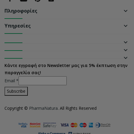
Πληροφορίες
keyboard_arrow_down
Υπηρεσίες
keyboard_arrow_down
keyboard_arrow_down
keyboard_arrow_down
keyboard_arrow_down
Κάντε εγγραφή στο Newsletter μας για 5% έκπτωση στην
παραγγελία σας!
Email
*
Copyright ©
PharmaNatura
. All Rights Reserved