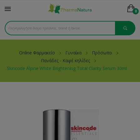
0
Online Φαρμακείο
Γυναίκα
Πρόσωπο
Πανάδες - Καφέ κηλίδες
Skincode Alpine White Brightening Total Clarity Serum 30ml