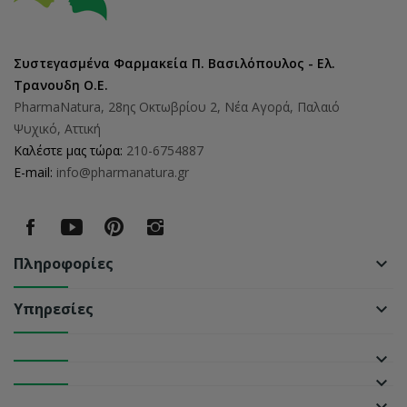
Συστεγασμένα Φαρμακεία Π. Βασιλόπουλος - Ελ.
Τρανουδη Ο.Ε.
PharmaNatura, 28ης Οκτωβρίου 2, Νέα Αγορά, Παλαιό
Ψυχικό, Αττική
Καλέστε μας τώρα:
210-6754887
E-mail:
info@pharmanatura.gr
Πληροφορίες
keyboard_arrow_down
Υπηρεσίες
keyboard_arrow_down
keyboard_arrow_down
keyboard_arrow_down