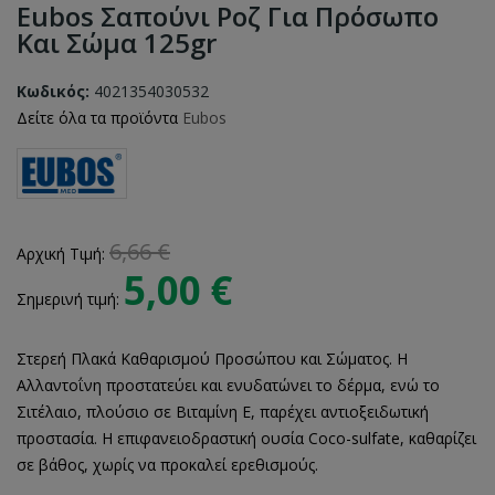
Eubos Σαπούνι Ροζ Για Πρόσωπο
Και Σώμα 125gr
Κωδικός:
4021354030532
Δείτε όλα τα προϊόντα
Eubos
6,66 €
Αρχική Τιμή:
5,00 €
Σημερινή τιμή:
Στερεή Πλακά Καθαρισμού Προσώπου και Σώματος. Η
Αλλαντοΐνη προστατεύει και ενυδατώνει το δέρμα, ενώ το
Σιτέλαιο, πλούσιο σε Βιταμίνη Ε, παρέχει αντιοξειδωτική
προστασία. Η επιφανειοδραστική ουσία Coco-sulfate, καθαρίζει
σε βάθος, χωρίς να προκαλεί ερεθισμούς.