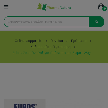
0
Online Φαρμακείο
Γυναίκα
Πρόσωπο
Καθαρισμός - Περιποίηση
Eubos Σαπούνι Ροζ για Πρόσωπο και Σώμα 125gr