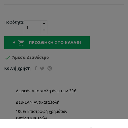
Ποσότητα:

ΠΡΟΣΘΉΚΗ ΣΤΟ ΚΑΛΆΘΙ

Άμεσα Διαθέσιμο
Κοινή χρήση
Δωρεάν Αποστολή άνω των 39€
ΔΩΡΕΑΝ Αντικαταβολή
100% Επιστροφή χρημάτων
εντός 14 ημερών
Άμεση Παραλαβή