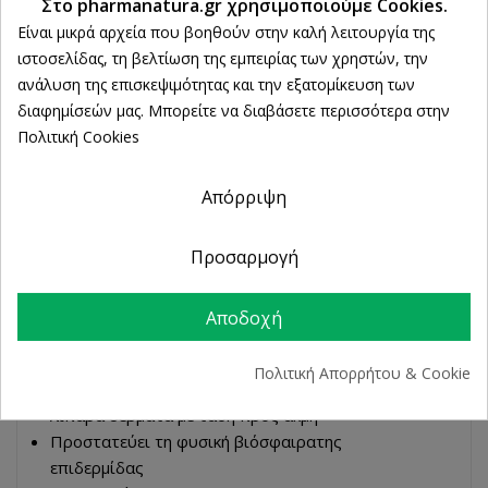
Ρυθμίσεις cookies
Στο pharmanatura.gr χρησιμοποιούμε Cookies.
από 2 Φυσικά Καταστήματα
Είναι μικρά αρχεία που βοηθούν στην καλή λειτουργία της
ιστοσελίδας, τη βελτίωση της εμπειρίας των χρηστών, την
ανάλυση της επισκεψιμότητας και την εξατομίκευση των
ΠΕΡΙΓΡΑΦΉ
διαφημίσεών μας. Μπορείτε να διαβάσετε περισσότερα στην
Πολιτική Cookies
ΛΕΠΤΟΜΈΡΕΙΕΣ ΠΡΟΪΌΝΤΟΣ
Απόρριψη
Προσαρμογή
Eubos Red Solid Washing Bar Στερεή Πλακά
Καθαρισμού Προσώπου και Σώματος.
Χωρίς σαπούνι, αλκάλια, συντηρητικά
Αποδοχή
Με υποαλλεργικό άρωμα
Αποτελεσματικός καθαρισμός της επιδερμίδας
Πολιτική Απορρήτου & Cookie
Κατάλληλο για κάθε τύπου δέρματος και για τα
λιπαρά δέρματα με τάση προς ακμή
Προστατεύει τη φυσική βιόσφαιρατης
επιδερμίδας