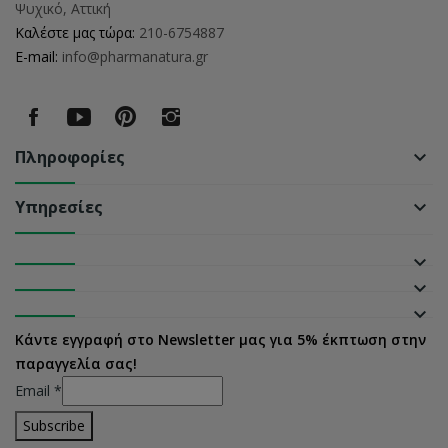
Ψυχικό, Αττική
Καλέστε μας τώρα:
210-6754887
E-mail:
info@pharmanatura.gr
Πληροφορίες
keyboard_arrow_down
Υπηρεσίες
keyboard_arrow_down
keyboard_arrow_down
keyboard_arrow_down
keyboard_arrow_down
Κάντε εγγραφή στο Newsletter μας για 5% έκπτωση στην
παραγγελία σας!
Email
*