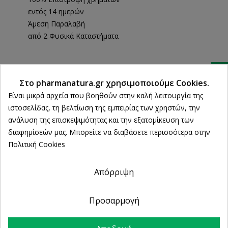
εντός 14 ημερών
Άμεση Παραλαβή
από 2 Φυσικά Καταστήματα
Ρυθμίσεις cookies
ΠΕΡΙΓΡΑΦΉ
Στο pharmanatura.gr χρησιμοποιούμε Cookies.
Είναι μικρά αρχεία που βοηθούν στην καλή λειτουργία της
ΛΕΠΤΟΜΈΡΕΙΕΣ ΠΡΟΪΌΝΤΟΣ
ιστοσελίδας, τη βελτίωση της εμπειρίας των χρηστών, την
ανάλυση της επισκεψιμότητας και την εξατομίκευση των
διαφημίσεών μας. Μπορείτε να διαβάσετε περισσότερα στην
Πολιτική Cookies
ΤΥΠΟΣ ΔΕΡΜΑΤΟΣ / ΑΝΑΓΚΗ
Λιπαρό και ευαίσθητο δέρμα
Απόρριψη
Το EFFACLAR GEL καθαρίζει απαλά το δέρμα χάρη στα
καθαριστικά του στοιχεία που έχουν επιλεγεί για να
Προσαρμογή
σέβονται το ευαίσθητο δέρμα. Απομακρύνει τα ξένα σώματα
και το πλεονάζον σμήγμα, αφήνοντας το δέρμα καθαρό και