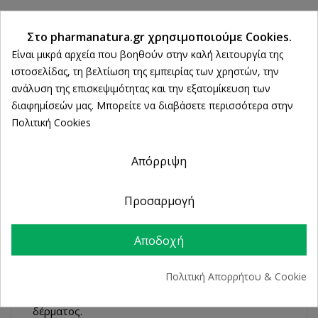
ΠΕΡΙΓΡΑΦΉ
Ρυθμίσεις cookies
Στο pharmanatura.gr χρησιμοποιούμε Cookies.
ΛΕΠΤΟΜΈΡΕΙΕΣ ΠΡΟΪΌΝΤΟΣ
Είναι μικρά αρχεία που βοηθούν στην καλή λειτουργία της
ιστοσελίδας, τη βελτίωση της εμπειρίας των χρηστών, την
ανάλυση της επισκεψιμότητας και την εξατομίκευση των
διαφημίσεών μας. Μπορείτε να διαβάσετε περισσότερα στην
EAU THERMALE - ΥΔΑΤΙΝΟΣ ΟΡΟΣ
Πολιτική Cookies
ΜΕΓΙΣΤΟΠΟΙΕΙ ΤΗΝ ΕΝΥΔΑΤΩΣΗ
(Προϊόντα περιποίησης για μικτές επιδερμίδες,
Απόρριψη
Προϊόντα περιποίησης για ξηρές επιδερμίδες,
Προϊόντα περιποίησης για κανονικές προς ξηρές
Προσαρμογή
επιδερμίδες)
Συμβουλή
Αποδοχή
Εφαρμόστε αυτόν τον ορό εντατικής ενυδάτωσης
πρωί ή/και βράδυ, σε εντελώς καθαρό πρόσωπο
Πολιτική Απορρήτου & Cookie
και λαιμό. Χρησιμοποιήστε μετά την Υδάτινη
Κρέμα που ταιριάζει στον δικό σας τύπο
δέρματος.