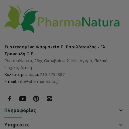
Συστεγασμένα Φαρμακεία Π. Βασιλόπουλος - Ελ.
Τρανουδη Ο.Ε.
PharmaNatura, 28ης Οκτωβρίου 2, Νέα Αγορά, Παλαιό
Ψυχικό, Αττική
Καλέστε μας τώρα:
210-6754887
E-mail:
info@pharmanatura.gr
Πληροφορίες
keyboard_arrow_down
Υπηρεσίες
keyboard_arrow_down