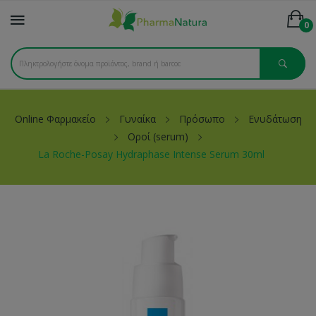
0
Online Φαρμακείο
Γυναίκα
Πρόσωπο
Ενυδάτωση
Οροί (serum)
La Roche-Posay Hydraphase Intense Serum 30ml