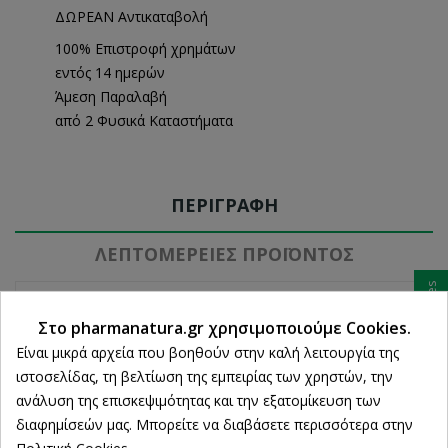
ΔΩΡΕΑΝ Αντικαταβολή
100% Επιστροφή χρημάτων
εντός 14 ημερών
Άμεση Παραλαβή
από 2 Φυσικά Καταστήματα
ΠΕΡΙΓΡΑΦΉ
ΛΕΠΤΟΜΈΡΕΙΕΣ ΠΡΟΪΌΝΤΟΣ
Ρυθμίσεις cookies
Στο pharmanatura.gr χρησιμοποιούμε Cookies.
Ενυδατώνει το ευαίσθητο δέρμα. Μειώνει την αίσθηση
Είναι μικρά αρχεία που βοηθούν στην καλή λειτουργία της
τραβήγματος.
ιστοσελίδας, τη βελτίωση της εμπειρίας των χρηστών, την
Η ενισχυμένη σύνθεση με συστατικά υψηλής
ανάλυση της επισκεψιμότητας και την εξατομίκευση των
διαφημίσεών μας. Μπορείτε να διαβάσετε περισσότερα στην
αποτελεσματικότητας:
Πολιτική Cookies