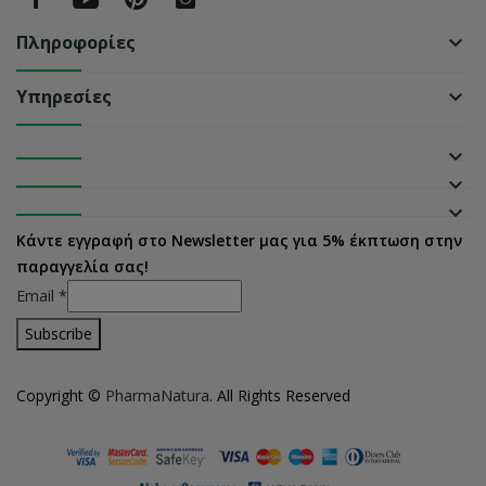
Πληροφορίες
keyboard_arrow_down
Υπηρεσίες
keyboard_arrow_down
keyboard_arrow_down
keyboard_arrow_down
keyboard_arrow_down
Κάντε εγγραφή στο Newsletter μας για 5% έκπτωση στην
παραγγελία σας!
Email
*
Copyright ©
PharmaNatura
. All Rights Reserved