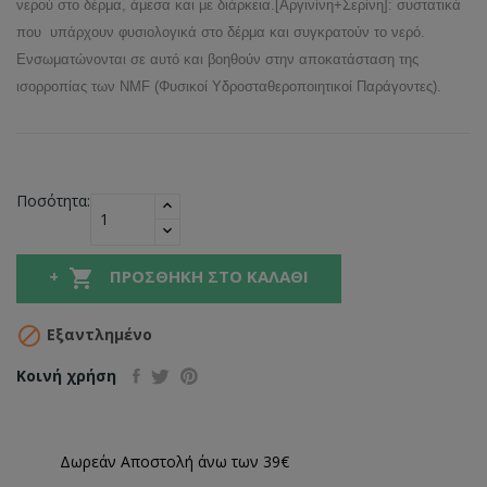
νερού στο δέρμα, άμεσα και με διάρκεια.[Αργινίνη+Σερίνη]: συστατικά
που υπάρχουν φυσιολογικά στο δέρμα και συγκρατούν το νερό.
Ενσωματώνονται σε αυτό και βοηθούν στην αποκατάσταση της
ισορροπίας των NMF (Φυσικοί Υδροσταθεροποιητικοί Παράγοντες).
Ποσότητα:

ΠΡΟΣΘΉΚΗ ΣΤΟ ΚΑΛΆΘΙ

Εξαντλημένο
Κοινή χρήση
Δωρεάν Αποστολή άνω των 39€