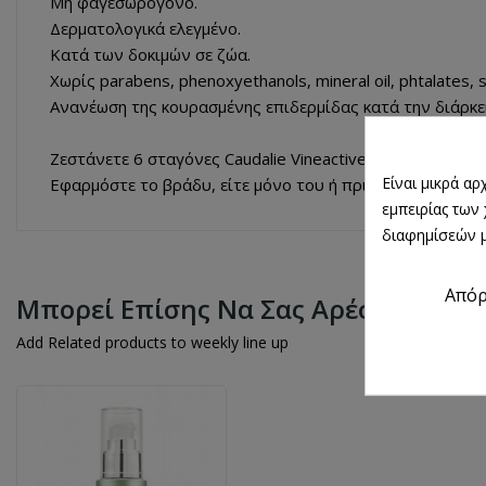
Μη φαγεσωρογόνo.
Δερματολογικά ελεγμένo.
Κατά των δοκιμών σε ζώα.
Χωρίς parabens, phenoxyethanols, mineral oil, phtalates, s
Ανανέωση της κουρασμένης επιδερμίδας κατά την διάρκεια
Ζεστάνετε 6 σταγόνες Caudalie Vineactive Huile de Nuit
Είναι μικρά α
Εφαρμόστε το βράδυ, είτε μόνο του ή πριν από την ενυδ
εμπειρίας των
διαφημίσεών μ
Από
Μπορεί Επίσης Να Σας Αρέσουν
Add Related products to weekly line up