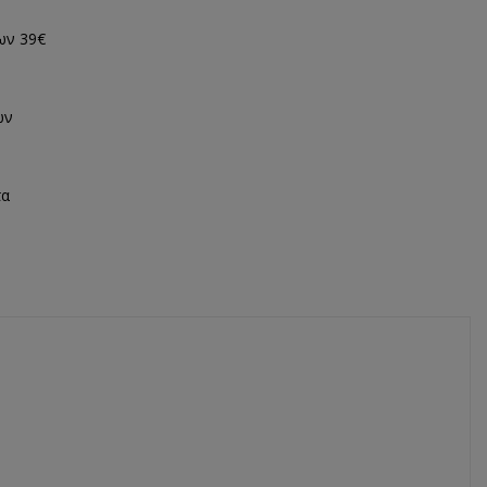
ων 39€
ων
τα