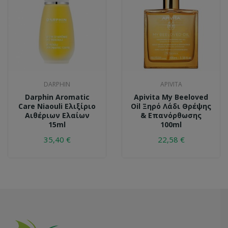
DARPHIN
APIVITA
Darphin Aromatic
Apivita My Beeloved
Care Niaouli Ελιξίριο
Oil Ξηρό Λάδι Θρέψης
Αιθέριων Ελαίων
& Επανόρθωσης
15ml
100ml
35,40 €
22,58 €