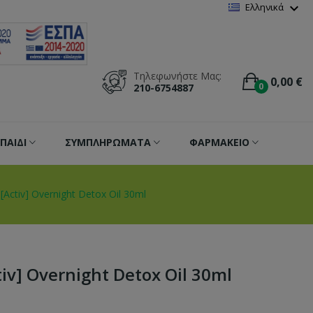
Wishlist
(
0
)
expand_more
Ελληνικά
Τηλεφωνήστε Μας:
0,00 €
0
210-6754887
ΠΑΙΔΙ
ΣΥΜΠΛΗΡΩΜΑΤΑ
ΦΑΡΜΑΚΕΙΟ
 [Activ] Overnight Detox Oil 30ml
tiv] Overnight Detox Oil 30ml