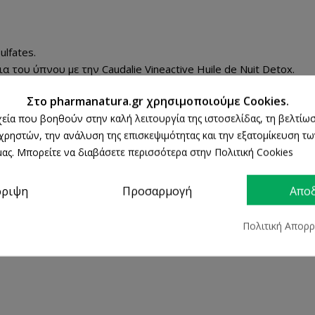
ulfates.
 του ύπνου με την Caudalie Vineactive Huile de Nuit Detox.
Στο pharmanatura.gr χρησιμοποιούμε Cookies.
 Detox στην παλάμη του χεριού σας και στη συνέχεια κάντε μασά
ρχεία που βοηθούν στην καλή λειτουργία της ιστοσελίδας, τη βελτίωσ
ατική σας κρέμα. Αποφύγετε την περιοχή των ματιών.
 χρηστών, την ανάλυση της επισκεψιμότητας και την εξατομίκευση τ
ας. Μπορείτε να διαβάσετε περισσότερα στην Πολιτική Cookies
ρριψη
Προσαρμογή
Απο
Πολιτική Απορ