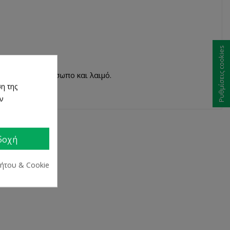
Ρυθμίσεις cookies
ζ σε καθαρό πρόσωπο και λαιμό.
η της
ων
δοχή
ρήτου & Cookie