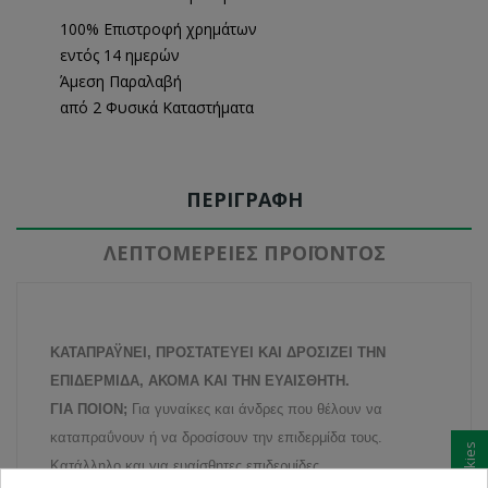
100% Επιστροφή χρημάτων
εντός 14 ημερών
Άμεση Παραλαβή
από 2 Φυσικά Καταστήματα
ΠΕΡΙΓΡΑΦΉ
ΛΕΠΤΟΜΈΡΕΙΕΣ ΠΡΟΪΌΝΤΟΣ
ΚΑΤΑΠΡΑΫΝΕΙ, ΠΡΟΣΤΑΤΕΥΕΙ ΚΑΙ ΔΡΟΣΙΖΕΙ ΤΗΝ
ΕΠΙΔΕΡΜΙΔΑ, ΑΚΟΜΑ ΚΑΙ ΤΗΝ ΕΥΑΙΣΘΗΤΗ.
ΓΙΑ ΠΟΙΟΝ;
Για γυναίκες και άνδρες που θέλουν να
καταπραΰνουν ή να δροσίσουν την επιδερμίδα τους.
Κατάλληλο και για ευαίσθητες επιδερμίδες.