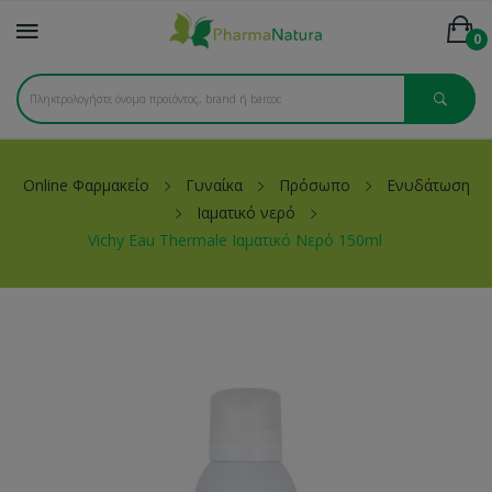
0
Online Φαρμακείο
Γυναίκα
Πρόσωπο
Ενυδάτωση
Ιαματικό νερό
Vichy Eau Thermale Ιαματικό Νερό 150ml