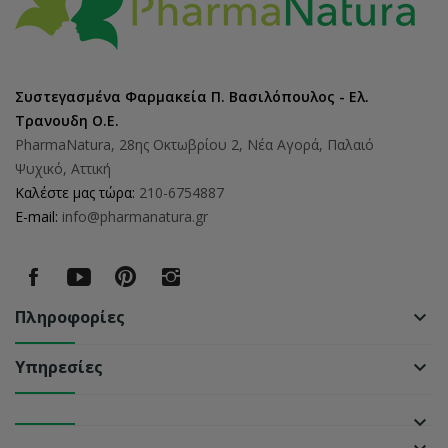
Συστεγασμένα Φαρμακεία Π. Βασιλόπουλος - Ελ.
Τρανουδη Ο.Ε.
PharmaNatura, 28ης Οκτωβρίου 2, Νέα Αγορά, Παλαιό
Ψυχικό, Αττική
Καλέστε μας τώρα:
210-6754887
E-mail:
info@pharmanatura.gr
Πληροφορίες
keyboard_arrow_down
Υπηρεσίες
keyboard_arrow_down
keyboard_arrow_down