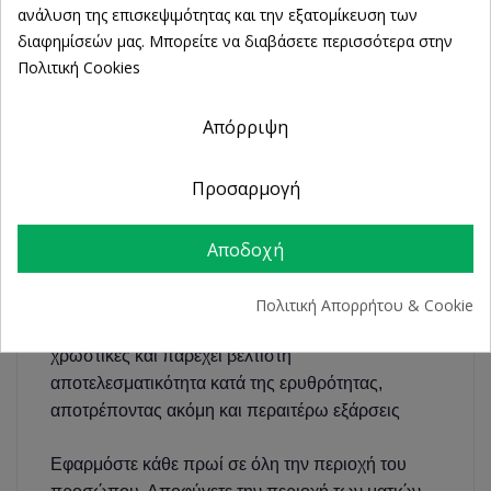
ΛΕΠΤΟΜΈΡΕΙΕΣ ΠΡΟΪΌΝΤΟΣ
ανάλυση της επισκεψιμότητας και την εξατομίκευση των
διαφημίσεών μας. Μπορείτε να διαβάσετε περισσότερα στην
Πολιτική Cookies
La Roche-Posay Toleriane Rosaliac AR
Απόρριψη
Concentrate Κατά της Ερυθρότητας
Προσαρμογή
Διορθωτική ενυδατική κρέμα
Η
Toleriane Rosaliac AR Concentrate
της
La
Αποδοχή
Roche-Posay
είναι η νέα γενιά διορθωτικής
ενυδατικής κρέμας για δέρμα με τάση για
Πολιτική Απορρήτου & Cookie
ροδόχρου νόσο. Περιέχει πράσινες διορθωτικές
χρωστικές και παρέχει βέλτιστη
αποτελεσματικότητα κατά της ερυθρότητας,
αποτρέποντας ακόμη και περαιτέρω εξάρσεις
Εφαρμόστε κάθε πρωί σε όλη την περιοχή του