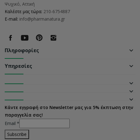
Ψυχικό, Αττική
Καλέστε μας τώρα:
210-6754887
E-mail:
info@pharmanatura.gr
Πληροφορίες
keyboard_arrow_down
Υπηρεσίες
keyboard_arrow_down
keyboard_arrow_down
keyboard_arrow_down
keyboard_arrow_down
Κάντε εγγραφή στο Newsletter μας για 5% έκπτωση στην
παραγγελία σας!
Email
*