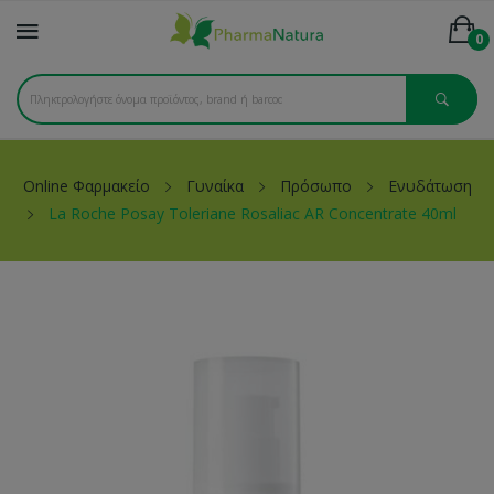
0
Online Φαρμακείο
Γυναίκα
Πρόσωπο
Ενυδάτωση
La Roche Posay Toleriane Rosaliac AR Concentrate 40ml