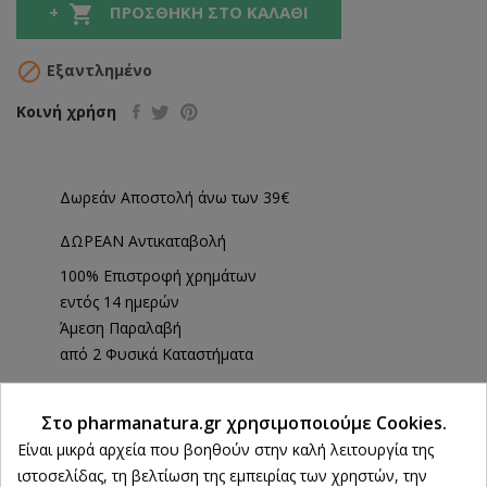

ΠΡΟΣΘΉΚΗ ΣΤΟ ΚΑΛΆΘΙ

Εξαντλημένο
Κοινή χρήση
Δωρεάν Αποστολή άνω των 39€
ΔΩΡΕΑΝ Αντικαταβολή
100% Επιστροφή χρημάτων
εντός 14 ημερών
Άμεση Παραλαβή
από 2 Φυσικά Καταστήματα
Στο pharmanatura.gr χρησιμοποιούμε Cookies.
Ρυθμίσεις cookies
ΠΕΡΙΓΡΑΦΉ
Είναι μικρά αρχεία που βοηθούν στην καλή λειτουργία της
ιστοσελίδας, τη βελτίωση της εμπειρίας των χρηστών, την