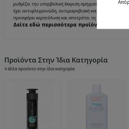
Από
ρυθμίζει την υπερβολική έκκριση σμήγματος
έχει αντιφλεγμονώδη, αντιμικροβιακή και αντιοξειδωτικ
προσφέρει κερατόλυση και αποτρέπει τη δημιουργία φα
Δείτε εδώ περισσότερα προϊόντα
Frezyde
Προϊόντα Στην Ίδια Κατηγορία
4 άλλα προϊόντα στην ίδια κατηγορία: