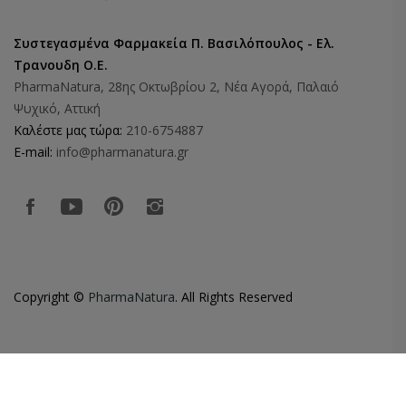
Συστεγασμένα Φαρμακεία Π. Βασιλόπουλος - Ελ.
Τρανουδη Ο.Ε.
PharmaNatura, 28ης Οκτωβρίου 2, Νέα Αγορά, Παλαιό
Ψυχικό, Αττική
Καλέστε μας τώρα:
210-6754887
E-mail:
info@pharmanatura.gr
Copyright ©
PharmaNatura
. All Rights Reserved