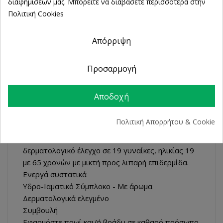
διαφημίσεών μας. Μπορείτε να διαβάσετε περισσότερα στην
Σχηματίζει ένα ενυδατικό φιλμ στην επιφάνεια
Πολιτική Cookies
του δέρματος, το οποίο απελευθερώνει σταδιακά
τους ενυδατικούς παράγοντες που εμπεριέχει.
Απόρριψη
Αποκαθιστά τη λειτουργία του δερματικού
φραγμού και περιορίζει την αφυδάτωση
Αναδομεί την κερατοειδή ουσία, για να προσφέρει
Προσαρμογή
εντατική ενυδάτωση
Αποτελέσματα
Αποδοχή
89%* των ατόμων που δοκίμασαν το προϊόν
παρατήρησαν ότι ενυδατώνει σε βάθος το δέρμα
Πολιτική Απορρήτου & Cookie
τους καθ' όλη τη διάρκεια της ημέρας.*
*Κλινική έρευνα που διενεργήθηκε κάτω από
δερματολογικό έλεγχο σε 19 γυναίκες, ηλικίας 19
με 65 χρονών με μικτή προς λιπαρή επιδερμίδα.
Ενεργά συστατικά
Υδρο-Ιαματικό Σύμπλοκο - Με άρωμα
Δερματολογικά ελεγμένο
Συμβουλή
Εφαρμόστε πρωί και/ή βράδυ σε καθαρό πρόσωπο