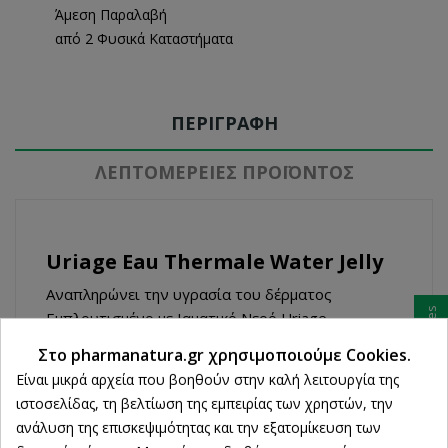
Άμεση Παραλαβή
από 2 Φυσικά Καταστήματα
ΠΕΡΙΓΡΑΦΉ
ΛΕΠΤΟΜΈΡΕΙΕΣ ΠΡΟΪΌΝΤΟΣ
Uriage Eau Thermale Water Jelly
Αναπληρώνει την υγρασία του δέρματος
Ρυθμίσεις cookies
Εμπλουτισμένο με Ιαματικό Νερό Uriage,
συμβάλλει στην αποκατάσταση του δερματικού
Στο pharmanatura.gr χρησιμοποιούμε Cookies.
φραγμού διατηρώντας την υγρασία του δέρματος
Είναι μικρά αρχεία που βοηθούν στην καλή λειτουργία της
σε βέλτιστα επίπεδα.
ιστοσελίδας, τη βελτίωση της εμπειρίας των χρηστών, την
Παρέχει βελτιστοποιημένη ενυδάτωση στην
ανάλυση της επισκεψιμότητας και την εξατομίκευση των
επιδερμίδα