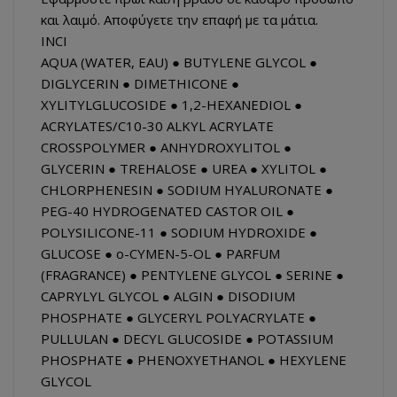
και λαιμό. Αποφύγετε την επαφή με τα μάτια.
INCI
AQUA (WATER, EAU) ● BUTYLENE GLYCOL ●
DIGLYCERIN ● DIMETHICONE ●
XYLITYLGLUCOSIDE ● 1,2-HEXANEDIOL ●
ACRYLATES/C10-30 ALKYL ACRYLATE
CROSSPOLYMER ● ANHYDROXYLITOL ●
GLYCERIN ● TREHALOSE ● UREA ● XYLITOL ●
CHLORPHENESIN ● SODIUM HYALURONATE ●
PEG-40 HYDROGENATED CASTOR OIL ●
POLYSILICONE-11 ● SODIUM HYDROXIDE ●
GLUCOSE ● o-CYMEN-5-OL ● PARFUM
(FRAGRANCE) ● PENTYLENE GLYCOL ● SERINE ●
CAPRYLYL GLYCOL ● ALGIN ● DISODIUM
PHOSPHATE ● GLYCERYL POLYACRYLATE ●
PULLULAN ● DECYL GLUCOSIDE ● POTASSIUM
PHOSPHATE ● PHENOXYETHANOL ● HEXYLENE
GLYCOL