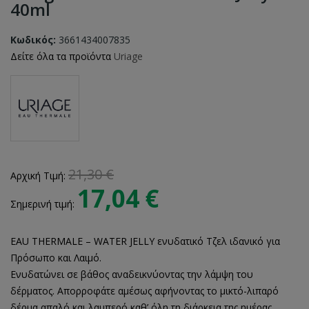
40ml
Κωδικός:
3661434007835
Δείτε όλα τα προϊόντα
Uriage
21,30 €
Αρχική Τιμή:
17,04 €
Σημερινή τιμή:
EAU THERMALE – WATER JELLY ενυδατικό Τζελ ιδανικό για
Πρόσωπο και Λαιμό.
Ενυδατώνει σε βάθος αναδεικνύοντας την λάμψη του
δέρματος. Απορροφάτε αμέσως αφήνοντας το μικτό-λιπαρό
δέρμα απαλό και λαμπερό καθ’ όλη τη διάρκεια της ημέρας.