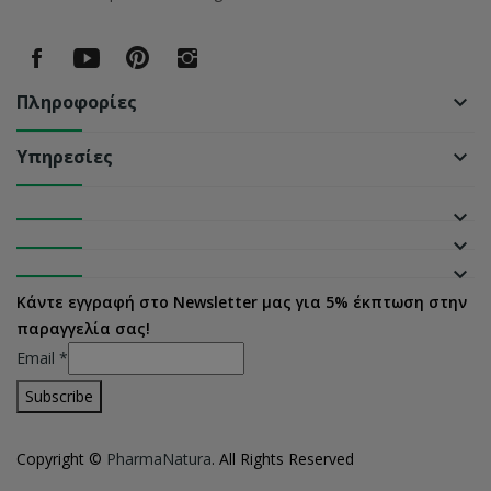
Πληροφορίες
keyboard_arrow_down
Υπηρεσίες
keyboard_arrow_down
keyboard_arrow_down
keyboard_arrow_down
keyboard_arrow_down
Κάντε εγγραφή στο Newsletter μας για 5% έκπτωση στην
παραγγελία σας!
Email
*
Copyright ©
PharmaNatura
. All Rights Reserved