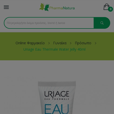
0
Online Φαρμακείο
Γυναίκα
Πρόσωπο
Uriage Eau Thermale Water Jelly 40ml