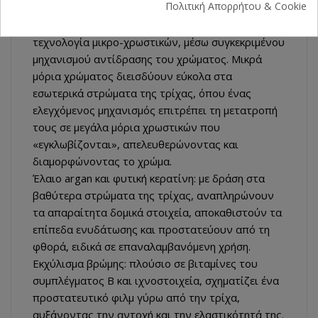
Πολιτική Απορρήτου & Cookie
του στην τρίχα, με ήπιο τρόπο που δεν προκαλεί
φθορά. Η καινοτομική προσέγγιση εστιάζει στην
τεχνολογία μικρο-χρωστικών, μέσω συγκεκριμένου
μηχανισμού αντίδρασης του χρώματος. Μικρά
μόρια χρώματος διεισδύουν εύκολα στα
εσωτερικά στρώματα της τρίχας, όπου ένας
ελεγχόμενος μηχανισμός επιτρέπει τη μετατροπή
τους σε μεγάλα μόρια χρωστικών που
«εγκλωβίζονται», απελευθερώνοντας και
διαμορφώνοντας το χρώμα.
Έλαιο argan και φυτική κερατίνη: με δράση στα
βαθύτερα στρώματα της τρίχας, αναπληρώνουν
τα απαραίτητα δομικά στοιχεία, αποκαθιστούν τα
επίπεδα ενυδάτωσης και προστατεύουν από τη
φθορά, ειδικά σε επαναλαμβανόμενη χρήση.
Εκχύλισμα βρώμης: πλούσιο σε βιταμίνες του
συμπλέγματος Β και ιχνοστοιχεία, σχηματίζει ένα
προστατευτικό φιλμ γύρω από την τρίχα,
αυξάνοντας την αντοχή και την ελαστικότητά της.