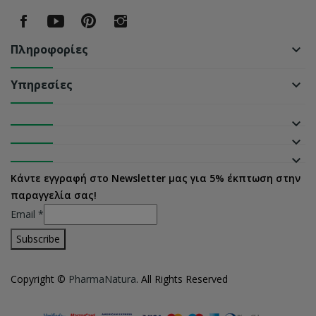
Πληροφορίες
keyboard_arrow_down
Υπηρεσίες
keyboard_arrow_down
keyboard_arrow_down
keyboard_arrow_down
keyboard_arrow_down
Κάντε εγγραφή στο Newsletter μας για 5% έκπτωση στην
παραγγελία σας!
Email
*
Copyright ©
PharmaNatura
. All Rights Reserved