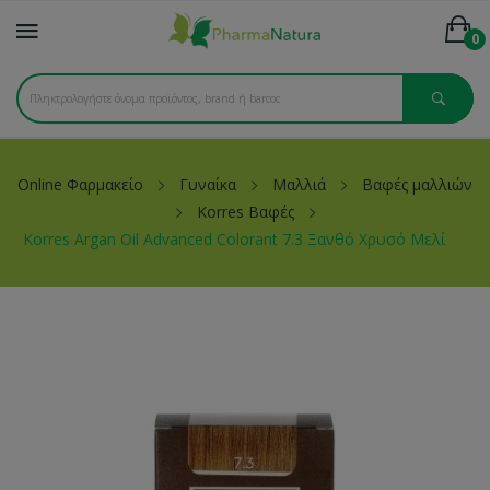
0
Online Φαρμακείο
Γυναίκα
Μαλλιά
Βαφές μαλλιών
Korres Βαφές
Korres Argan Oil Advanced Colorant 7.3 Ξανθό Χρυσό Μελί