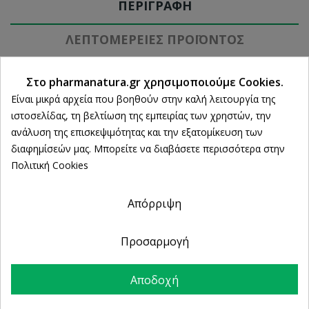
ΠΕΡΙΓΡΑΦΉ
ΛΕΠΤΟΜΈΡΕΙΕΣ ΠΡΟΪΌΝΤΟΣ
Ρυθμίσεις cookies
Στο pharmanatura.gr χρησιμοποιούμε Cookies.
Είναι μικρά αρχεία που βοηθούν στην καλή λειτουργία της
Προσφέρει
κάλυψη λευκών
και
γκρίζων
μαλλιών,
ιστοσελίδας, τη βελτίωση της εμπειρίας των χρηστών, την
μεγάλη διάρκεια και λαμπερό χρώμα, ενώ
ανάλυση της επισκεψιμότητας και την εξατομίκευση των
ταυτόχρονα περιποιείται και
προστατεύει
την
διαφημίσεών μας. Μπορείτε να διαβάσετε περισσότερα στην
τρίχα από φθορά. Η συσκευασία
περιέχει
: 1
Πολιτική Cookies
σωληνάριο βαφής κρέμα-gel 50mL, 1 γαλάκτωμα
ενεργοποίησης χρώματος (μπουκάλι με
απλικατέρ) 75mL , 1 μαλακτική κρέμα
Απόρριψη
σταθεροποίησης χρώματος Ηλίανθος και Τσάι του
Βουνού 20mL ,1 έντυπο με οδηγίες χρήσης και
Προσαρμογή
γάντια.
Συστατικά & Οφέλη
Αποδοχή
Τεχνολογία Pigment-Lock: κλειδώνει το χρώμα,
εξασφαλίζοντας την αποτελεσματική διείσδυσή