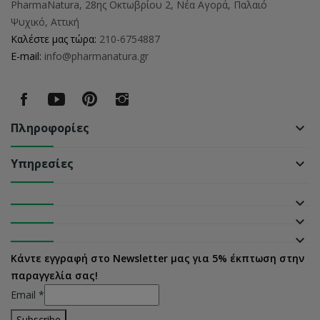
PharmaNatura, 28ης Οκτωβρίου 2, Νέα Αγορά, Παλαιό
Ψυχικό, Αττική
Καλέστε μας τώρα:
210-6754887
E-mail:
info@pharmanatura.gr
Πληροφορίες
keyboard_arrow_down
Υπηρεσίες
keyboard_arrow_down
keyboard_arrow_down
keyboard_arrow_down
keyboard_arrow_down
Κάντε εγγραφή στο Newsletter μας για 5% έκπτωση στην
παραγγελία σας!
Email
*