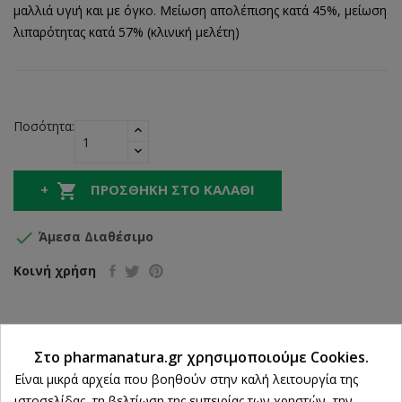
μαλλιά υγιή και με όγκο. Μείωση απολέπισης κατά 45%, μείωση
λιπαρότητας κατά 57% (κλινική μελέτη)
Ποσότητα:

ΠΡΟΣΘΉΚΗ ΣΤΟ ΚΑΛΆΘΙ

Άμεσα Διαθέσιμο
Κοινή χρήση
Δωρεάν Αποστολή άνω των 39€
Στο pharmanatura.gr χρησιμοποιούμε Cookies.
Ρυθμίσεις cookies
ΔΩΡΕΑΝ Αντικαταβολή
Είναι μικρά αρχεία που βοηθούν στην καλή λειτουργία της
ιστοσελίδας, τη βελτίωση της εμπειρίας των χρηστών, την