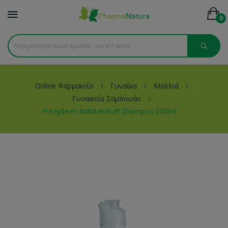
0
Online Φαρμακείο
Γυναίκα
Μαλλιά
Γυναικεία Σαμπουάν
Frezyderm Antidandruff Shampoo 200ml