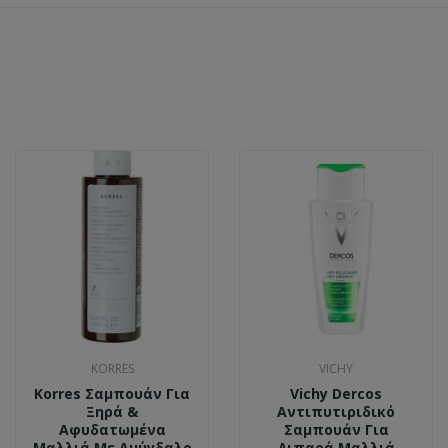
KORRES
VICHY
Korres Σαμπουάν Για
Vichy Dercos
Ξηρά &
Αντιπυτιριδικό
Αφυδατωμένα
Σαμπουάν Για
Μαλλιά Με Αμύγδαλο
Λιπαρά Μαλλιά