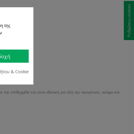
Ρυθμίσεις cookies
η της
ων
δοχή
ρήτου & Cookie
ην επιδερμίδα και είναι ιδανική για όλη την οικογένεια, ακόμα και