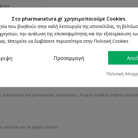
ΝΕΙΑΣ
πλούσιο σε σπάνια μεταλλικά στοιχεία:
Στο pharmanatura.gr χρησιμοποιούμε Cookies.
ρχεία που βοηθούν στην καλή λειτουργία της ιστοσελίδας, τη βελτίωσ
 χρηστών, την ανάλυση της επισκεψιμότητας και την εξατομίκευση τ
ας. Μπορείτε να διαβάσετε περισσότερα στην Πολιτική Cookies
ρριψη
Προσαρμογή
Απο
ι την ισορροπία τους.
Πολιτική Απορ
ά.
 προέλευσης και μαλακτικούς παράγοντες. Η αγνή σύνθεση σέβεται απόλυτα τ
ων μαλλιών και τα αφήνει απαλά.