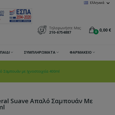
Wishlist
(
0
)
expand_more
Ελληνικά
Τηλεφωνήστε Μας:
0,00 €
0
210-6754887
ΠΑΙΔΙ
ΣΥΜΠΛΗΡΩΜΑΤΑ
ΦΑΡΜΑΚΕΙΟ
λό Σαμπουάν με Ιχνοστοιχεία 400ml
eral Suave Απαλό Σαμπουάν Με
ml