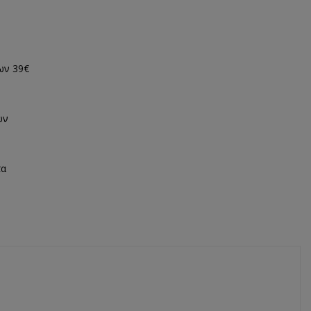
ων 39€
ων
τα