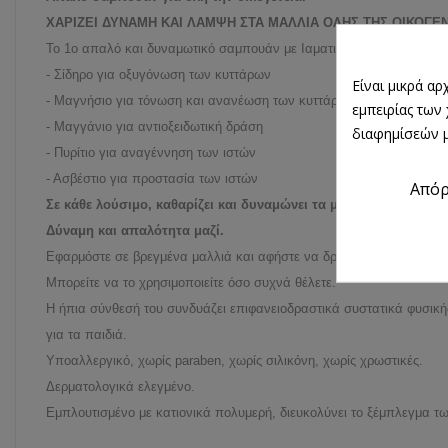
ΧΑΡΙΖΕΙ ΔΥΝΑΜΗ ΚΑΙ ΛΑΜΨΗ ΣΤΑ ΜΑΛΛΙΑ ΟΛΗΣ ΤΗΣ ΟΙΚΟΓΕ
Το 1ο απαλό και δυναμωτικό σαμπουάν με Ιαματικό Νερό της Vichy, 
- Σίδηρο για οξυγόνωση των κυττάρων
Είναι μικρά α
- Μαγνήσιο για τόνωση και ανανέωση των κυττάρων
εμπειρίας των
- Μαγγάνιο για αντιοξειδωτική δράση
διαφημίσεών μ
- Πυρίτιο για αναγέννηση των ιστών
- Ασβέστιο για προστασία των ιστών
Από
Σε κάθε λούσιμο, καθαρίζει και δυναμώνει τα μαλλιά ενώ σέβετα
Δύναμη και απαλότητα μαζί.
Εφαρμόστε σε βρεγμένα μαλλιά και αφήστε να δράσει για λίγα λεπτ
Μπορείτε να το χρησιμοποιείτε όσο συχνά θέλετε.
Η ήπια σύνθεσή του συνδυάζει επιφανειοδραστικά συστατικά φυσικής
για τα παιδιά.
Υποαλλεργικό, χωρίς paraben, χωρίς σιλικόνη, χωρίς χρωστικές.
Δερματολογικά ελεγμένο.
Εμπλουτισμένο με κατιονικά πολυμερή, διευκολύνει το ξέμπλεγμα τ