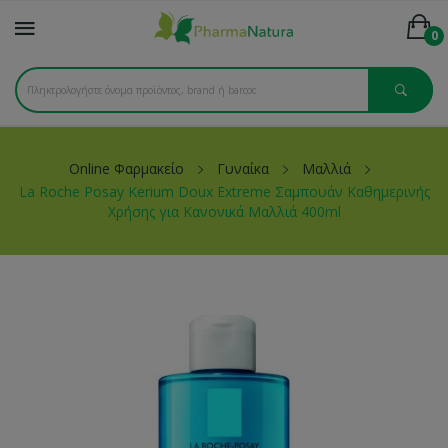
0
Online Φαρμακείο
Γυναίκα
Μαλλιά
La Roche Posay Kerium Doux Extreme Σαμπουάν Καθημερινής
Χρήσης για Κανονικά Μαλλιά 400ml