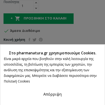
Ποσότητα:

ΠΡΟΣΘΉΚΗ ΣΤΟ ΚΑΛΆΘΙ

Άμεσα Διαθέσιμο
Κοινή χρήση
Στο pharmanatura.gr χρησιμοποιούμε Cookies.
Ρυθμίσεις cookies
Δωρεάν Αποστολή άνω των 39€
Είναι μικρά αρχεία που βοηθούν στην καλή λειτουργία της
ιστοσελίδας, τη βελτίωση της εμπειρίας των χρηστών, την
ΔΩΡΕΑΝ Αντικαταβολή
ανάλυση της επισκεψιμότητας και την εξατομίκευση των
100% Επιστροφή χρημάτων
διαφημίσεών μας. Μπορείτε να διαβάσετε περισσότερα στην
εντός 14 ημερών
Πολιτική Cookies
Άμεση Παραλαβή
από 2 Φυσικά Καταστήματα
Απόρριψη