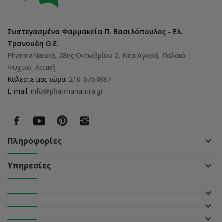
Συστεγασμένα Φαρμακεία Π. Βασιλόπουλος - Ελ.
Τρανουδη Ο.Ε.
PharmaNatura, 28ης Οκτωβρίου 2, Νέα Αγορά, Παλαιό
Ψυχικό, Αττική
Καλέστε μας τώρα:
210-6754887
E-mail:
info@pharmanatura.gr
Πληροφορίες
keyboard_arrow_down
Υπηρεσίες
keyboard_arrow_down
keyboard_arrow_down
keyboard_arrow_down
keyboard_arrow_down