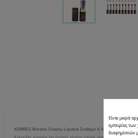
Είναι μικρά α
εμπειρίας των
KORRES Morello Creamy Lipstick Σταθερό & Λαμπερό αποτέλεσ
διαφημίσεών μ
Κρεμώδες κραγιόν για έντονο, γεμάτο χρώμα μεγάλης διάρκειας. Το έ