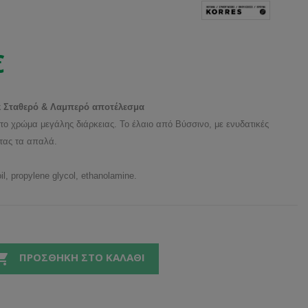
€
k Σταθερό & Λαμπερό αποτέλεσμα
το χρώμα μεγάλης διάρκειας. Το έλαιο από Βύσσινο, με ενυδατικές
ντας τα απαλά.
il, propylene glycol, ethanolamine.

ΠΡΟΣΘΉΚΗ ΣΤΟ ΚΑΛΆΘΙ