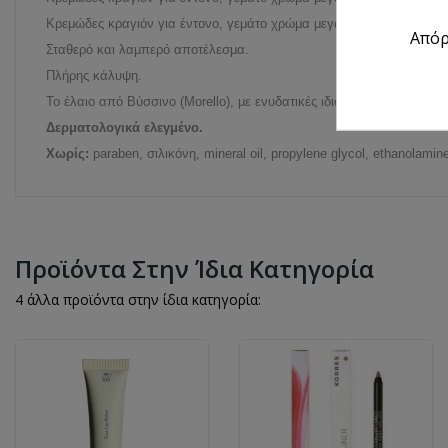
Κρεμώδες κραγιόν για έντονο, γεμάτο χρώμα μεγάλης διάρκειας.
Από
Σταθερό και λαμπερό αποτέλεσμα.
Πλήρης κάλυψη.
Το έλαιο από Βύσσινο (Morello), με ενυδατικές ιδιότητες, φροντίζει 
Δερματολογικά ελεγμένο.
Χωρίς:
paraben, σιλικόνη, mineral oil, propylene glycol, ethanolamin
Προϊόντα Στην Ίδια Κατηγορία
4 άλλα προϊόντα στην ίδια κατηγορία: