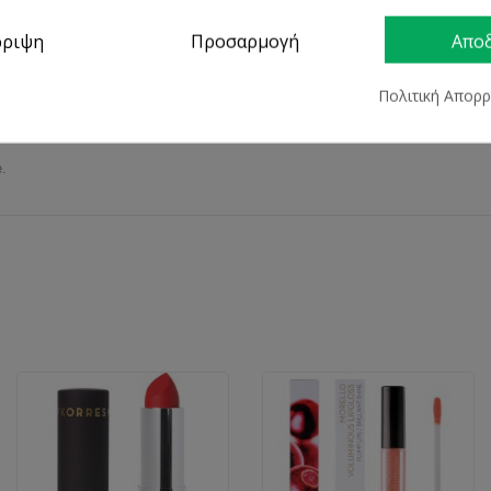
ρριψη
Προσαρμογή
Απο
Πολιτική Απορ
τα χείλη αφήνοντάς τα απαλά.
e.