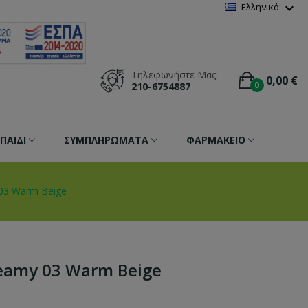
Wishlist
(
0
)
expand_more
Ελληνικά
Τηλεφωνήστε Μας:
0,00 €
0
210-6754887
ΠΑΙΔΙ
ΣΥΜΠΛΗΡΩΜΑΤΑ
ΦΑΡΜΑΚΕΙΟ
 03 Warm Beige
reamy 03 Warm Beige