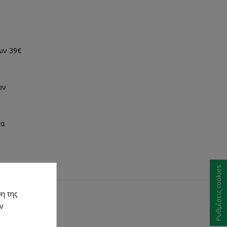
ων 39€
ων
τα
Ρυθμίσεις cookies
η της
ων
α απαλά.