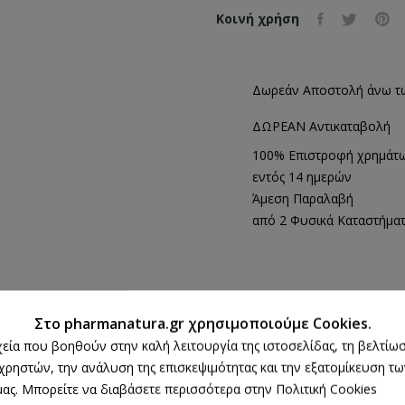
Κοινή χρήση
Δωρεάν Αποστολή άνω τ
ΔΩΡΕΑΝ Αντικαταβολή
100% Επιστροφή χρημάτ
εντός 14 ημερών
Άμεση Παραλαβή
από 2 Φυσικά Καταστήμα
ΠΕΡΙΓΡΑΦΉ
ΛΕΠΤΟΜΈΡΕΙΕΣ ΠΡΟΪΌΝΤΟΣ
Στο pharmanatura.gr χρησιμοποιούμε Cookies.
ρχεία που βοηθούν στην καλή λειτουργία της ιστοσελίδας, τη βελτίωσ
 χρηστών, την ανάλυση της επισκεψιμότητας και την εξατομίκευση τ
μα 3.5gr
ας. Μπορείτε να διαβάσετε περισσότερα στην Πολιτική Cookies
λαιο από Βύσσινο, με ενυδατικές ιδιότητες, φροντίζει τα χείλη αφήνοντας τ