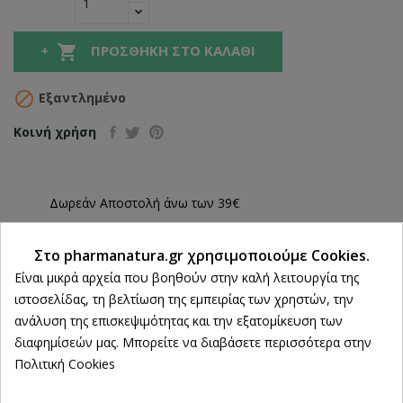

ΠΡΟΣΘΉΚΗ ΣΤΟ ΚΑΛΆΘΙ

Εξαντλημένο
Κοινή χρήση
Δωρεάν Αποστολή άνω των 39€
ΔΩΡΕΑΝ Αντικαταβολή
Στο pharmanatura.gr χρησιμοποιούμε Cookies.
Ρυθμίσεις cookies
100% Επιστροφή χρημάτων
Είναι μικρά αρχεία που βοηθούν στην καλή λειτουργία της
εντός 14 ημερών
ιστοσελίδας, τη βελτίωση της εμπειρίας των χρηστών, την
Άμεση Παραλαβή
ανάλυση της επισκεψιμότητας και την εξατομίκευση των
από 2 Φυσικά Καταστήματα
διαφημίσεών μας. Μπορείτε να διαβάσετε περισσότερα στην
Πολιτική Cookies