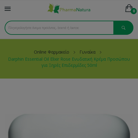
0
Online Φαρμακείο
Γυναίκα
Darphin Essential Oil Elixir Rose Ενυδατική Κρέμα Προσώπου
για Ξηρές Επιδερμίδες 50ml