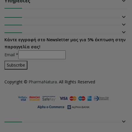
Υπηρεσίες
keyboard_arrow_down
keyboard_arrow_down
keyboard_arrow_down
keyboard_arrow_down
Κάντε εγγραφή στο Newsletter μας για 5% έκπτωση στην
παραγγελία σας!
Email
*
Copyright ©
PharmaNatura
. All Rights Reserved
keyboard_arrow_down