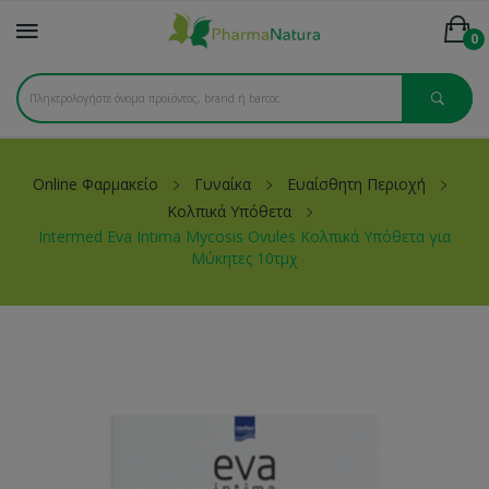
0
Online Φαρμακείο
Γυναίκα
Ευαίσθητη Περιοχή
Κολπικά Υπόθετα
Intermed Eva Intima Mycosis Ovules Κολπικά Υπόθετα για
Μύκητες 10τμχ