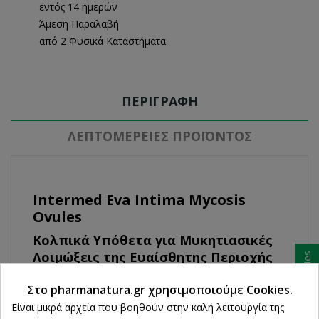
εντός 14 ημερών
Άμεση Παραλαβή
από 2 Φυσικά Καταστήματα
ΠΕΡΙΓΡΑΦΉ
ΛΕΠΤΟΜΈΡΕΙΕΣ ΠΡΟΪΌΝΤΟΣ
Intermed Eva Intima Mycosis
Ovules
Κολπικά Υπόθετα για Μυκητιασικές
Λοιμώξεις της Ευαίσθητης Περιοχής
Ρυθμίσεις cookies
Το Eva Intima Mycosis Ovules είναι ένα
Στο pharmanatura.gr χρησιμοποιούμε Cookies.
ιατροτεχνολογικό προϊόν ειδικά σχεδιασμένο για
Είναι μικρά αρχεία που βοηθούν στην καλή λειτουργία της
τον έλεγχο των μυκητιασικών