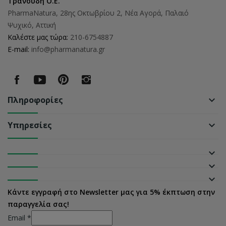
Τρανουδη Ο.Ε.
PharmaNatura, 28ης Οκτωβρίου 2, Νέα Αγορά, Παλαιό
Ψυχικό, Αττική
Καλέστε μας τώρα:
210-6754887
E-mail:
info@pharmanatura.gr
Πληροφορίες
keyboard_arrow_down
Υπηρεσίες
keyboard_arrow_down
keyboard_arrow_down
keyboard_arrow_down
keyboard_arrow_down
Κάντε εγγραφή στο Newsletter μας για 5% έκπτωση στην
παραγγελία σας!
Email
*