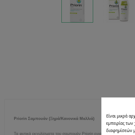
Είναι μικρά α
Priorin Σαμπουάν (Ξηρά/Κανονικά Μαλλιά)
εμπειρίας των
διαφημίσεών μ
Τα φυτικά εκχυλίσματα του σαμπουάν Priorin ενισχύουν τη δομή και