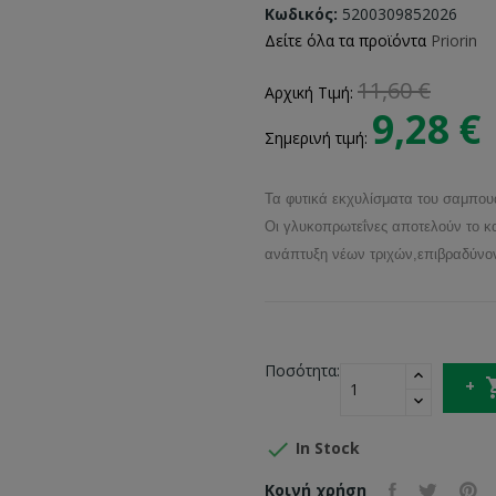
Κωδικός:
5200309852026
Δείτε όλα τα προϊόντα
Priorin
11,60 €
Αρχική Τιμή:
9,28 €
Σημερινή τιμή:
Τα φυτικά εκχυλίσματα του σαμπουά
Οι γλυκοπρωτεΐνες αποτελούν το καλ
ανάπτυξη νέων τριχών,επιβραδύνον
Ποσότητα:

In Stock
Κοινή χρήση