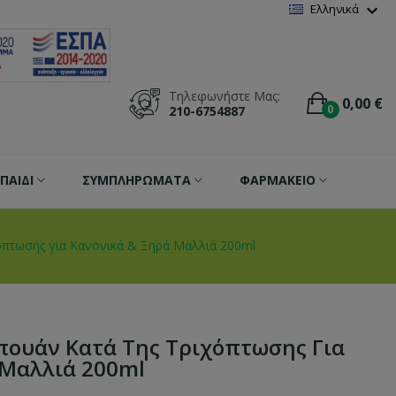
Wishlist
(
0
)
expand_more
Ελληνικά
Τηλεφωνήστε Μας:
0,00 €
0
210-6754887
ΠΑΙΔΙ
ΣΥΜΠΛΗΡΩΜΑΤΑ
ΦΑΡΜΑΚΕΙΟ
χόπτωσης για Κανονικά & Ξηρά Μαλλιά 200ml
μπουάν Κατά Της Τριχόπτωσης Για
 Μαλλιά 200ml