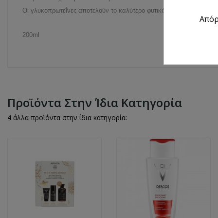
Οι γλυκοπρωτεΐνες αποτελούν το καλύτερο φυτικό συστατικό για την
Από
200ml
Προϊόντα Στην Ίδια Κατηγορία
4 άλλα προϊόντα στην ίδια κατηγορία: