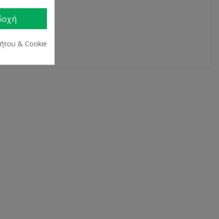
 την τριχόπτωση.
δοχή
ρήτου & Cookie