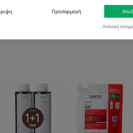
 τόνωση της ρίζας της τρίχας και την ανάπτυξη νέων τριχών,επιβραδύνοντας
ρριψη
Προσαρμογή
Απο
Πολιτική Απορ