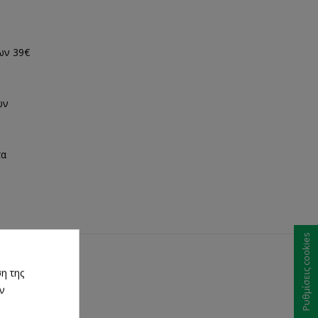
ων 39€
ων
τα
Ρυθμίσεις cookies
η της
ων