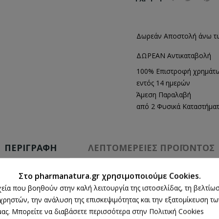
Δωρεάν Αποστολή άνω τ
ΔΩΡΕΑΝ Αντικαταβολή
100% Επιστροφή χρημάτ
εντός 14 ημερών
Άμεση Παραλαβή
από 2 Φυσικά Καταστήμα
ΠΕΡΙΓΡΑΦΉ
ΛΕΠΤΟΜΈΡΕΙΕΣ ΠΡΟΪΌΝΤΟΣ
Στο pharmanatura.gr χρησιμοποιούμε Cookies.
ρχεία που βοηθούν στην καλή λειτουργία της ιστοσελίδας, τη βελτίωσ
 χρηστών, την ανάλυση της επισκεψιμότητας και την εξατομίκευση τ
ας. Μπορείτε να διαβάσετε περισσότερα στην Πολιτική Cookies
 διεγείρουν την ανάπτυξη των μαλλιών.