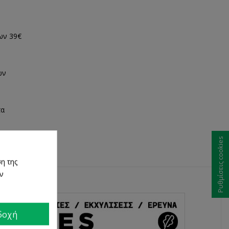
ων 39€
ων
τα
Ρυθμίσεις cookies
η της
ων
δοχή