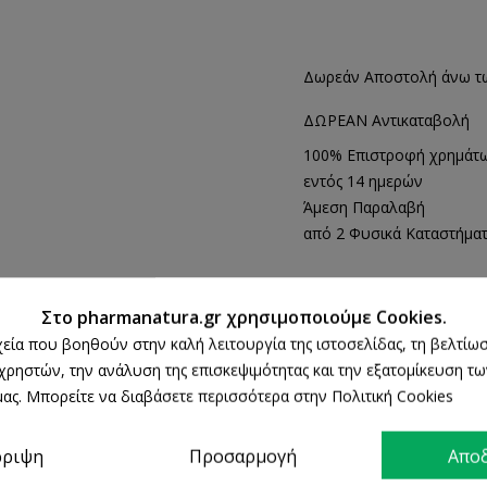
Δωρεάν Αποστολή άνω τ
ΔΩΡΕΑΝ Αντικαταβολή
100% Επιστροφή χρημάτ
εντός 14 ημερών
Άμεση Παραλαβή
από 2 Φυσικά Καταστήμα
Στο pharmanatura.gr χρησιμοποιούμε Cookies.
ΛΕΠΤΟΜΈΡΕΙΕΣ ΠΡΟΪΌΝΤΟΣ
ρχεία που βοηθούν στην καλή λειτουργία της ιστοσελίδας, τη βελτίωσ
 χρηστών, την ανάλυση της επισκεψιμότητας και την εξατομίκευση τ
ας. Μπορείτε να διαβάσετε περισσότερα στην Πολιτική Cookies
ρριψη
Προσαρμογή
Απο