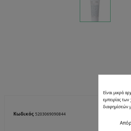
Είναι μικρά α
εμπειρίας των
διαφημίσεών μ
Κωδικός
5203069090844
Από