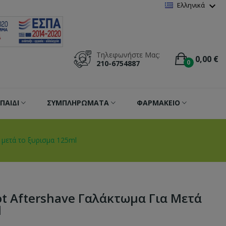
Wishlist
(
0
)
expand_more
Ελληνικά
Τηλεφωνήστε Μας:
0,00 €
0
210-6754887
ΠΑΙΔΙ
ΣΥΜΠΛΗΡΩΜΑΤΑ
ΦΑΡΜΑΚΕΙΟ
α μετά το ξυρισμα 125ml
oot Aftershave Γαλάκτωμα Για Μετά
l