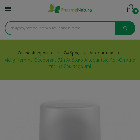
0
Online Φαρμακείο
Άνδρας
Αποσμητικά
Vichy Homme Deodorant 72h Ανδρικό Αποσμητικό Roll-On κατά
της Εφίδρωσης 50ml