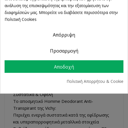
εντός 14 ημερών
ανάλυση της επισκεψιμότητας και την εξατομίκευση των
Άμεση Παραλαβή
διαφημίσεών μας. Μπορείτε να διαβάσετε περισσότερα στην
από 2 Φυσικά Καταστήματα
Πολιτική Cookies
Απόρριψη
ΠΕΡΙΓΡΑΦΉ
Προσαρμογή
ΛΕΠΤΟΜΈΡΕΙΕΣ ΠΡΟΪΌΝΤΟΣ
Αποδοχή
Συνιστάται για ευαίσθητες επιδερμίδες, καθώς
Πολιτική Απορρήτου & Cookie
δεν περιέχει οινόπνευμα και δεν ερεθίζει.
Συστατικά & Οφέλη
Το αποσμητικό Homme Deodorant Anti-
Transpirant της Vichy:
Περιέχει ενεργά συστατικά κατά της εφίδρωσης
και υπεραπορροφητικά μεταλλικά στοιχεία