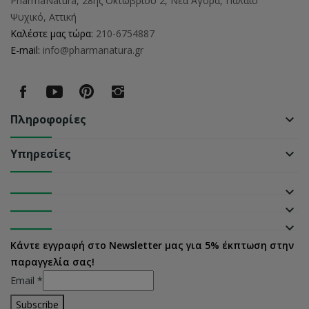
PharmaNatura, 28ης Οκτωβρίου 2, Νέα Αγορά, Παλαιό
Ψυχικό, Αττική
Καλέστε μας τώρα:
210-6754887
E-mail:
info@pharmanatura.gr
Πληροφορίες
keyboard_arrow_down
Υπηρεσίες
keyboard_arrow_down
keyboard_arrow_down
keyboard_arrow_down
keyboard_arrow_down
Κάντε εγγραφή στο Newsletter μας για 5% έκπτωση στην
παραγγελία σας!
Email
*